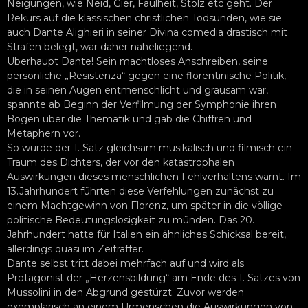
Neigungen, wie Neid, Gier, Faulheit, Stolz etc geht. Der
Rekurs auf die klassischen christlichen Todsünden, wie sie
auch Dante Alighieri in seiner Divina comedia drastisch mit
Strafen belegt, war daher naheliegend.
Überhaupt Dante! Sein machtloses Anschreiben, seine
persönliche „Resistenza“ gegen eine florentinische Politik,
die in seinen Augen entmenschlicht und grausam war,
spannte ab Beginn der Verfilmung der Symphonie ihren
Bogen über die Thematik und gab die Chiffren und
Metaphern vor.
So wurde der 1. Satz gleichsam musikalisch und filmisch ein
Traum des Dichters, der vor den katastrophalen
Auswirkungen dieses menschlichen Fehlverhaltens warnt. Im
13.Jahrhundert führten diese Verfehlungen zunächst zu
einem Machtgewinn von Florenz, um später in die völlige
politische Bedeutungslosigkeit zu münden. Das 20.
Jahrhundert hatte für Italien ein ähnliches Schicksal bereit,
allerdings quasi im Zeitraffer.
Dante selbst tritt dabei mehrfach auf und wird als
Protagonist der „Herzensbildung“ am Ende des 1. Satzes von
Mussolini in den Abgrund gestürzt. Zuvor werden
exemplarisch an einem Urmenschen die Auswirkungen von