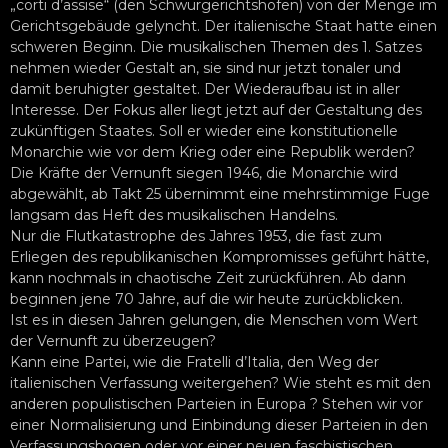
„corti d’assise“ (den Schwurgerichtshöfen) von der Menge im
Gerichtsgebäude gelyncht. Der italienische Staat hatte einen
schweren Beginn. Die musikalischen Themen des 1. Satzes
nehmen wieder Gestalt an, sie sind nur jetzt tonaler und
damit beruhigter gestaltet. Der Wiederaufbau ist in aller
Interesse. Der Fokus aller liegt jetzt auf der Gestaltung des
zukünftigen Staates. Soll er wieder eine konstitutionelle
Monarchie wie vor dem Krieg oder eine Republik werden?
Die Kräfte der Vernunft siegen 1946, die Monarchie wird
abgewählt, ab Takt 25 übernimmt eine mehrstimmige Fuge
langsam das Heft des musikalischen Handelns.
Nur die Flutkatastrophe des Jahres 1953, die fast zum
Erliegen des republikanischen Kompromisses geführt hätte,
kann nochmals in chaotische Zeit zurückführen. Ab dann
beginnen jene 70 Jahre, auf die wir heute zurückblicken.
Ist es in diesen Jahren gelungen, die Menschen vom Wert
der Vernunft zu überzeugen?
Kann eine Partei, wie die Fratelli d’Italia, den Weg der
italienischen Verfassung weitergehen? Wie steht es mit den
anderen populistischen Parteien in Europa ? Stehen wir vor
einer Normalisierung und Einbindung dieser Parteien in den
Verfassungsbogen oder vor einer neuen faschistischen