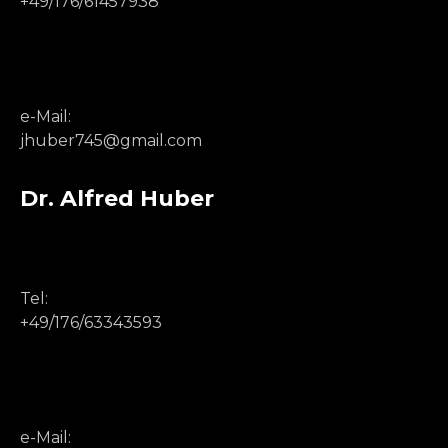
+49/176/61457938
e-Mail:
jhuber745@gmail.com
Dr. Alfred Huber
Tel:
+49/176/63343593
e-Mail: