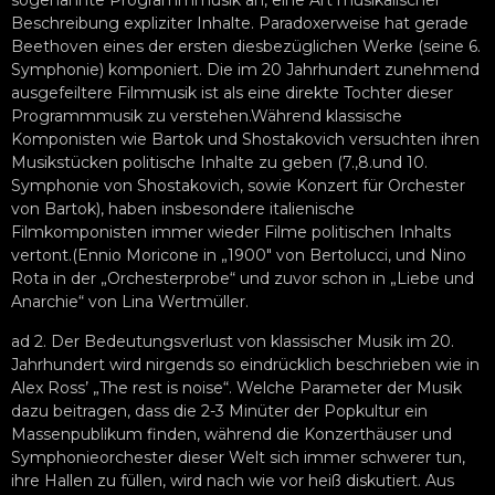
sogenannte Programmmusik an, eine Art musikalischer
Beschreibung expliziter Inhalte. Paradoxerweise hat gerade
Beethoven eines der ersten diesbezüglichen Werke (seine 6.
Symphonie) komponiert. Die im 20 Jahrhundert zunehmend
ausgefeiltere Filmmusik ist als eine direkte Tochter dieser
Programmmusik zu verstehen.Während klassische
Komponisten wie Bartok und Shostakovich versuchten ihren
Musikstücken politische Inhalte zu geben (7.,8.und 10.
Symphonie von Shostakovich, sowie Konzert für Orchester
von Bartok), haben insbesondere italienische
Filmkomponisten immer wieder Filme politischen Inhalts
vertont.(Ennio Moricone in „1900″ von Bertolucci, und Nino
Rota in der „Orchesterprobe“ und zuvor schon in „Liebe und
Anarchie“ von Lina Wertmüller.
ad 2. Der Bedeutungsverlust von klassischer Musik im 20.
Jahrhundert wird nirgends so eindrücklich beschrieben wie in
Alex Ross’ „The rest is noise“. Welche Parameter der Musik
dazu beitragen, dass die 2-3 Minüter der Popkultur ein
Massenpublikum finden, während die Konzerthäuser und
Symphonieorchester dieser Welt sich immer schwerer tun,
ihre Hallen zu füllen, wird nach wie vor heiß diskutiert. Aus