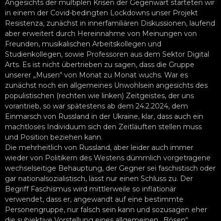
Angesichts der multiplen Krisen der Gegenwart starteten wir
in einem der Covid-bedingten Lockdowns unser Projekt
Resistenza, zunächst in innerfamiliären Diskussionen, laufend
aber erweitert durch Hereinnahme von Meinungen von
Freunden, musikalischen Arbeitskollegen und
Studienkollegen, sowie Professoren aus dem Sektor Digital
Arts. Es ist nicht übertrieben zu sagen, dass die Gruppe
unserer „Musen“ von Monat zu Monat wuchs. War es
zunächst noch ein allgemeines Unwohlsein angesichts des
populistischen (rechten wie linken) Zeitgeistes, der uns
vorantrieb, so war spätestens ab dem 24.2.2024, dem
Einmarsch von Russland in der Ukraine, klar, dass auch ein
machtloses Individuum sich den Zeitläuften stellen muss
und Position beziehen kann.
Die mehrheitlich von Russland, aber leider auch immer
wieder von Politikern des Westens dümmlich vorgetragene
wechselseitige Behauptung, der Gegner sei faschistisch oder
gar nationalsozialistisch, lässt nur einen Schluss zu. Der
Begriff Faschismus wird mittlerweile so inflationär
verwendet, dass er, angewandt auf eine bestimmte
Personengruppe, nur falsch sein kann und sozusagen eher
die subjektive Vorstellung eines allgemeinen „Bösen“