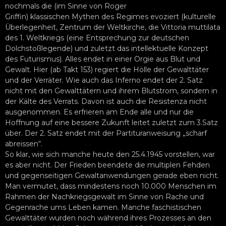
nochmals die (im Sinne von Roger
Griffin) klassischen Mythen des Regimes evoziert (kulturelle
Überlegenheit, Zentrum der Weltkirche, die Vittoria muttilata
des 1. Weltkriegs (eine Entsprechung zur deutschen
Dolchstoßlegende) und zuletzt das intellektuelle Konzept
des Futurismus). Alles endet in einer Orgie aus Blut und
Gewalt. Hier (ab Takt 153) regiert die Hölle der Gewalttäter
und der Verräter. Wie auch das Inferno endet der 2. Satz
nicht mit den Gewalttätern und ihrem Blutstrom, sondern in
der Kälte des Verrats. Davon ist auch die Resistenza nicht
ausgenommen. Es erfrieren am Ende alle und nur die
Hoffnung auf eine bessere Zukunft leitet zuletzt zum 3.Satz
über. Der 2. Satz endet mit der Partituranweisung „scharf
abreissen“.
So klar, wie sich manche heute den 25.4.1945 vorstellen, war
es aber nicht. Der Frieden beendete die multiplen Fehden
und gegenseitigen Gewaltanwendungen gerade eben nicht.
Man vermutet, dass mindestens noch 10.000 Menschen im
Rahmen der Nachkriegsgewalt im Sinne von Rache und
Gegenrache ums Leben kamen. Manche faschistischen
Gewalttäter wurden noch während ihres Prozesses an den