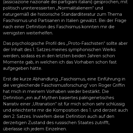
(assiciazione nazionale dei partigiani italiani) gesprochen, mit
politisch uninteressierten „Normalitalienern“ und
naturgemäß die historische Standardliteratur zum Thema
Faschismus und Partisanen in Italien gewälzt. Bei der Frage
nach einer Definition des Faschismus konnten mir die
wenigsten weiterhelfen.
Das psychologische Profil des „Proto-Faschisten“ sollte aber
der Inhalt des 1. Satzes meines symphonischen Werks
werden, sodass es in den letzten beiden Jahren schon
Momente gab, in welchen ich das Vorhaben schon fast
aufgegeben hätte.
Erst die kurze Abhandlung „Faschismus, eine Einführung in
die vergleichende Faschismusforschung“ von Roger Griffin
hat mich in meinem Vorhaben wieder bestärkt. Die
Definition „ein auf Mythen basiertes palingenetisches
Narrativ einer ‚Ultranation“ ist für mich schon sehr schlüssig
und erleichterte mir die Komposition des 1. und derzeit auch
den 2. Satzes. Inwiefern diese Definition auch auf den
derzeitigen Zustand des russischen Staates zutrifft,
überlasse ich jedem Einzelnen.