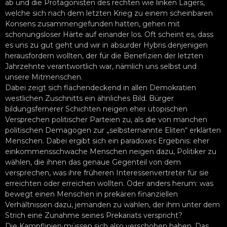
ab und die Protagonisten des rechten wie linken Lagers,
welche sich nach dem letzten Krieg zu einem scheinbaren
Konsens zusammengefunden hatten, gehen mit
schonungsloser Härte auf einander los. Oft scheint es, dass
es uns zu gut geht und wir in absurder Hybris denjenigen
herausfordern wollten, der für die Benefizien der letzten
Jahrzehnte verantwortlich war, nämlich uns selbst und
unsere Mitmenschen.
Dabei zeigt sich flächendeckend in allen Demokratien
westlichen Zuschnitts ein ähnliches Bild. Bürger
bildungsfernerer Schichten neigen eher utopischen
Versprechen politischer Parteien zu, als die von manchen
politischen Demagogen zur „selbsternannte Eliten“ erklärten
Menschen. Dabei ergibt sich ein paradoxes Ergebnis: eher
einkommensschwache Menschen neigen dazu, Politiker zu
wählen, die ihnen das genaue Gegenteil von dem
versprechen, was ihre früheren Interessenvertreter für sie
erreichten oder erreichen wollten. Oder anders herum: was
bewegt einen Menschen in prekären finanziellen
Verhältnissen dazu, jemanden zu wählen, der ihm unter dem
Strich eine Zunahme seines Prekariats verspricht?
Die Kampflinien müssen sich also verschoben haben. Das