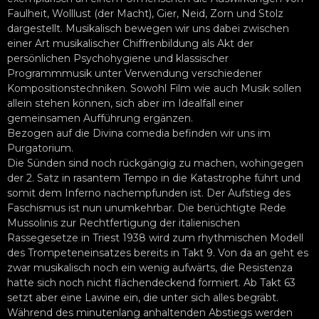
Faulheit, Wolllust (der Macht), Gier, Neid, Zorn und Stolz
dargestellt. Musikalisch bewegen wir uns dabei zwischen
einer Art musikalischer Chiffrenbildung als Akt der
persönlichen Psychohygiene und klassischer
Programmmusik unter Verwendung verschiedener
Kompositionstechniken. Sowohl Film wie auch Musik sollen
allein stehen können, sich aber im Idealfall einer
gemeinsamen Aufführung ergänzen.
Bezogen auf die Divina comedia befinden wir uns im
Purgatorium.
Die Sünden sind noch rückgängig zu machen, wohingegen
der 2. Satz in rasantem Tempo in die Katastrophe führt und
somit dem Inferno nachempfunden ist. Der Aufstieg des
Faschismus ist nun unumkehrbar. Die berüchtigte Rede
Mussolinis zur Rechtfertigung der italienischen
Rassegesetze in Triest 1938 wird zum rhythmischen Modell
des Trompeteneinsatzes bereits in Takt 9. Von da an geht es
zwar musikalisch noch ein wenig aufwärts, die Resistenza
hatte sich noch nicht flächendeckend formiert. Ab Takt 63
setzt aber eine Lawine ein, die unter sich alles begräbt.
Während des minutenlang anhaltenden Abstiegs werden