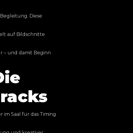
 Begleitung. Diese
t auf Bildschnitte
ur – und damit Beginn
Die
tracks
r im Saal für das Timing
rung und kreativer