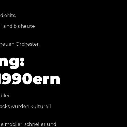
iohits.
“ sind bis heute
 neuen Orchester.
ng:
1990ern
bler.
racks wurden kulturell
e mobiler, schneller und