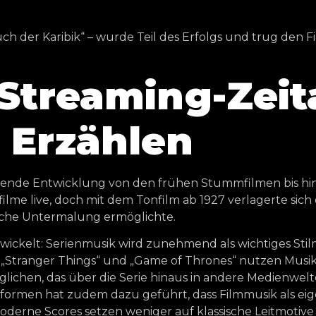
ch der Karibik“ – wurde Teil des Erfolgs und trug den 
Streaming-Zeita
 Erzählen
ckende Entwicklung von den frühen Stummfilmen bis hi
ilme live, doch mit dem Tonfilm ab 1927 verlagerte sich
lische Untermalung ermöglichte.
wickelt: Serienmusik wird zunehmend als wichtiges Stil
„Stranger Things“ und „Game of Thrones“ nutzen Musik
lichen, das über die Serie hinaus in andere Medienwelte
formen hat zudem dazu geführt, dass Filmmusik als eig
Moderne Scores setzen weniger auf klassische Leitmotiv