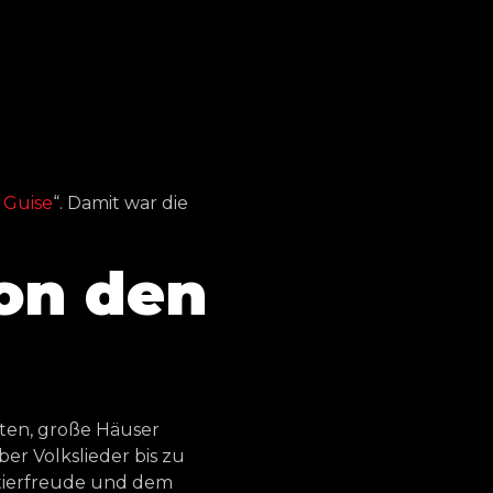
 Guise
“. Damit war die
on den
sten, große Häuser
r Volkslieder bis zu
tierfreude und dem