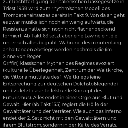
zur Rechtfertigung der italienischen Rassegesetze in
Triest 1938 wird zum rhythmischen Modell des
Trompeteneinsatzes bereits in Takt 9. Von da an geht
es zwar musikalisch noch ein wenig aufwärts, die
Resistenza hatte sich noch nicht flächendeckend
formiert. Ab Takt 63 setzt aber eine Lawine ein, die
unter sich alles begräbt. Während des minutenlang
anhaltenden Abstiegs werden nochmals die (im
Sinne von Roger
Griffin) klassischen Mythen des Regimes evoziert
(kulturelle Überlegenheit, Zentrum der Weltkirche,
die Vittoria muttilata des 1. Weltkriegs (eine
Entsprechung zur deutschen Dolchstoßlegende)
und zuletzt das intellektuelle Konzept des
Futurismus). Alles endet in einer Orgie aus Blut und
Gewalt. Hier (ab Takt 153) regiert die Hölle der
Gewalttäter und der Verräter. Wie auch das Inferno
endet der 2. Satz nicht mit den Gewalttätern und
ihrem Blutstrom, sondern in der Kälte des Verrats.