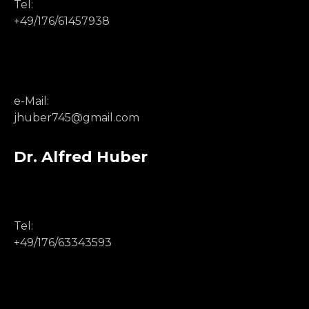
Tel:
+49/176/61457938
e-Mail:
jhuber745@gmail.com
Dr. Alfred Huber
Tel:
+49/176/63343593