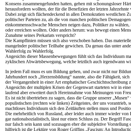
Konsens zusammengefunden hatten, gehen mit schonungsloser Härte au
herausfordern wollten, der für die Benefizien der letzten Jahrzehnt
Dabei zeigt sich flächendeckend in allen Demokratien westlichen Zu
politischer Parteien zu, als die von manchen politischen Demagogen 
einkommensschwache Menschen neigen dazu, Politiker zu wählen, die
oder erreichen wollten. Oder anders herum: was bewegt einen Mensc
Zunahme seines Prekariats verspricht?
Die Kampflinien müssen sich also verschoben haben. Das materiell
mangelnder politischer Teilhabe gewichen. Da genau das unter andere
Wahlerfolg zu Wahlerfolg.
Angesichts dieser Massenbewegungen fühlt sich das Individuum machtl
zyklischen Abwärtsbewegung, welche letztlich auch irgendwann w
In jedem Fall muss es um Bildung gehen, und zwar nicht nur Bild
Jahrhundert noch „Herzensbildung“ nannte, also die Fähigkeit, sich 
der Vergangenheit in einer Art emphatischer Geschichtsschreibung z
Angesichts der multiplen Krisen der Gegenwart starteten wir in ei
laufend aber erweitert durch Hereinnahme von Meinungen von Freun
Es ist nicht übertrieben zu sagen, dass die Gruppe unserer „Muse
populistischen (rechten wie linken) Zeitgeistes, der uns vorantrieb
machtloses Individuum sich den Zeitläuften stellen muss und Positi
Die mehrheitlich von Russland, aber leider auch immer wieder von 
gar nationalsozialistisch, lässt nur einen Schluss zu. Der Begriff F
nur falsch sein kann und sozusagen eher die subjektive Vorstellung e
hilfreich ist die Lektüre von Roger Griffins „Fascism: An Introducti