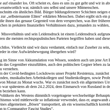
f einander los. Oft scheint es, dass es uns zu gut geht und wir in ab
e verantwortlich war, nämlich uns selbst und unsere Mitmenschen.
schnitts ein ähnliches Bild. Bürger bildungsfernerer Schichten neigen
zur „selbsternannte Eliten“ erklärten Menschen. Dabei ergibt sich ein 
 ihnen das genaue Gegenteil von dem versprechen, was ihre früheren In
hen in prekären finanziellen Verhältnissen dazu, jemanden zu wählen, 
e Missverhältnis und sein Leidensdruck ist einem Leidensdruck aufgru
n die meisten rechtspopulistischen Parteien begriffen haben und diese S
os. Vielleicht sind wir dazu verdammt, einfach nur Zuseher zu sein, v
ieder in eine Aufwärtsbewegung übergehen wird?
ung im Sinne von Akkumulation von Wissen, sondern auch um jene Art 
in das Gegenüber einzufühlen, auch den politischen Gegner leben zu las
u verstehen.
nem der Covid-bedingten Lockdowns unser Projekt Resistenza, zunächst 
den, musikalischen Arbeitskollegen und Studienkollegen, sowie Profes
n“ von Monat zu Monat wuchs. War es zunächst noch ein allgemeines Un
, so war spätestens ab dem 24.2.2024, dem Einmarsch von Russland in der
on beziehen kann.
Politikern des Westens dümmlich vorgetragene wechselseitige Behauptun
aschismus wird mittlerweile so inflationär verwendet, dass er, angewand
ines allgemeinen „Bösen“ transportiert, als ein wissenschaftlich korrekt
on to Comparative Fascist Studies“.