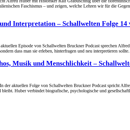
ht Alfred Huber mit Historiker Ralf Grabuschnig über die florentini
talienischen Faschismus – und zeigen, welche Lehren wir für die Gegen
nd Interpretation – Schallwelten Folge 14
er aktuellen Episode von Schallwelten Bruckner Podcast sprechen Alfr
sondern dass man sie erleben, hinterfragen und neu interpretieren soll
s, Musik und Menschlichkeit – Schallwelt
n der aktuellen Folge von Schallwelten Bruckner Podcast spricht Alfr
l bleibt. Huber verbindet biografische, psychologische und gesellschaft