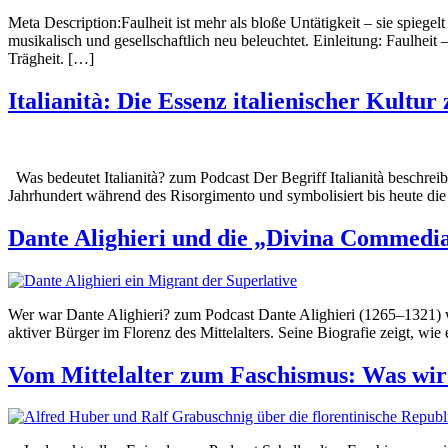
Meta Description:Faulheit ist mehr als bloße Untätigkeit – sie spiege
musikalisch und gesellschaftlich neu beleuchtet. Einleitung: Faulheit –
Trägheit. […]
Italianità: Die Essenz italienischer Kultu
Was bedeutet Italianità? zum Podcast Der Begriff Italianità beschreibt
Jahrhundert während des Risorgimento und symbolisiert bis heute die be
Dante Alighieri und die „Divina Commedia“
Wer war Dante Alighieri? zum Podcast Dante Alighieri (1265–1321) war e
aktiver Bürger im Florenz des Mittelalters. Seine Biografie zeigt, w
Vom Mittelalter zum Faschismus: Was wir a