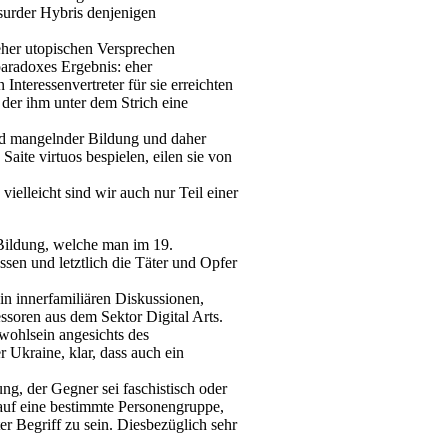
surder Hybris denjenigen
 eher utopischen Versprechen
paradoxes Ergebnis: eher
teressenvertreter für sie erreichten
der ihm unter dem Strich eine
nd mangelnder Bildung und daher
aite virtuos bespielen, eilen sie von
ielleicht sind wir auch nur Teil einer
Bildung, welche man im 19.
sen und letztlich die Täter und Opfer
in innerfamiliären Diskussionen,
soren aus dem Sektor Digital Arts.
wohlsein angesichts des
 Ukraine, klar, dass auch ein
g, der Gegner sei faschistisch oder
t auf eine bestimmte Personengruppe,
er Begriff zu sein. Diesbezüglich sehr