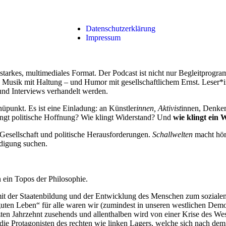
Datenschutzerklärung
Impressum
 starkes, multimediales Format. Der Podcast ist nicht nur Begleitprogr
, Musik mit Haltung – und Humor mit gesellschaftlichem Ernst. Leser*i
 und Interviews verhandelt werden.
üpunkt. Es ist eine Einladung: an Künstler
innen, Aktivist
innen, Denke
ingt politische Hoffnung? Wie klingt Widerstand? Und
wie klingt ein
 Gesellschaft und politische Herausforderungen.
Schallwelten
macht hör
digung suchen.
n ein Topos der Philosophie.
it der Staatenbildung und der Entwicklung des Menschen zum sozialen
guten Leben“ für alle waren wir (zumindest in unseren westlichen Demo
zten Jahrzehnt zusehends und allenthalben wird von einer Krise des We
ie Protagonisten des rechten wie linken Lagers, welche sich nach dem