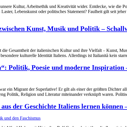
lt unsere Kultur, Arbeitsethik und Kreativität wider. Entdecke, wie di
 Laster, Lebenskunst oder politisches Statement? Faulheit gilt seit jehe
r zwischen Kunst, Musik und Politik – Schal
 die Gesamtheit der italienischen Kultur und ihre Vielfalt – Kunst, Musi
sondere kulturelle Identität Italiens. Allerdings ist Italianità kein s
: Politik, Poesie und moderne Inspiration 
in Migrant der Superlative! Er gilt als einer der größten Dichter aller
ie eng Politik, Religion und Literatur miteinander verknüpft waren. Po
us der Geschichte Italiens lernen können –