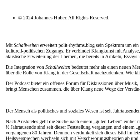
© 2024 Johannes Huber. All Rights Reserved.
Mit
Schallwelten
erweitert polit-rhythms.blog sein Spektrum um ein
kulturell-politischen Zugangs. Er verbindet Klangkunst mit Analyse
akustische Erweiterung der Themen, die bereits in Artikeln, Essays
Die Integration von
Schallwelten
bedeutet mehr als einen neuen Men
über die Rolle von Klang in der Gesellschaft nachzudenken. Wie kl
Der Podcast bietet ein offenes Forum für Diskussionen über Musik,
bringt Menschen zusammen, die über Klang neue Wege der Verstän
Der Mensch als politisches und soziales Wesen ist seit Jahrtausende
Nach Aristoteles geht die Suche nach einem „guten Leben“ einher m
½ Jahrtausende sind seit dieser Feststellung vergangen und einem „
vergangenen 80 Jahren. Dennoch verdunkelt sich dieses Bild im let
Heilsversprechen wechseln sich mit Verschwörungstheorien ab und d