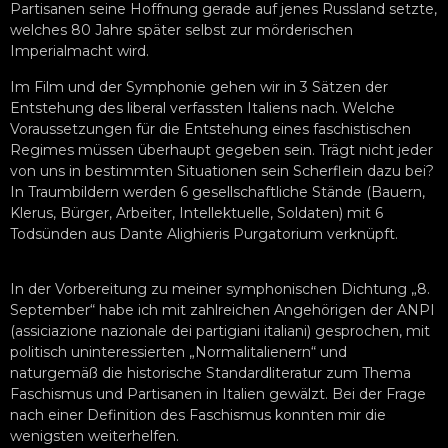
Partisanen seine Hoffnung gerade auf jenes Russland setzte,
welches 80 Jahre später selbst zur mörderischen
Imperialmacht wird.
Im Film und der Symphonie gehen wir in 3 Sätzen der
Entstehung des liberal verfassten Italiens nach. Welche
Voraussetzungen für die Entstehung eines faschistischen
Regimes müssen überhaupt gegeben sein. Trägt nicht jeder
von uns in bestimmten Situationen sein Scherflein dazu bei?
In Traumbildern werden 6 gesellschaftliche Stände (Bauern,
Klerus, Bürger, Arbeiter, Intellektuelle, Soldaten) mit 6
Todsünden aus Dante Alighieris Purgatorium verknüpft.
In der Vorbereitung zu meiner symphonischen Dichtung „8.
September“ habe ich mit zahlreichen Angehörigen der ANPI
(assiciazione nazionale dei partigiani italiani) gesprochen, mit
politisch uninteressierten „Normalitalienern“ und
naturgemäß die historische Standardliteratur zum Thema
Faschismus und Partisanen in Italien gewälzt. Bei der Frage
nach einer Definition des Faschismus konnten mir die
wenigsten weiterhelfen.