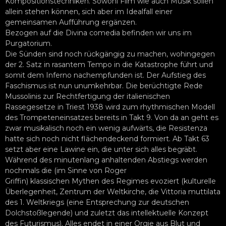
Kompositionstechniken. Sowohl Film wie auch Musik sollen
allein stehen können, sich aber im Idealfall einer
gemeinsamen Aufführung ergänzen.
Bezogen auf die Divina comedia befinden wir uns im
Purgatorium.
Die Sünden sind noch rückgängig zu machen, wohingegen
der 2. Satz in rasantem Tempo in die Katastrophe führt und
somit dem Inferno nachempfunden ist. Der Aufstieg des
Faschismus ist nun unumkehrbar. Die berüchtigte Rede
Mussolinis zur Rechtfertigung der italienischen
Rassegesetze in Triest 1938 wird zum rhythmischen Modell
des Trompeteneinsatzes bereits in Takt 9. Von da an geht es
zwar musikalisch noch ein wenig aufwärts, die Resistenza
hatte sich noch nicht flächendeckend formiert. Ab Takt 63
setzt aber eine Lawine ein, die unter sich alles begräbt.
Während des minutenlang anhaltenden Abstiegs werden
nochmals die (im Sinne von Roger
Griffin) klassischen Mythen des Regimes evoziert (kulturelle
Überlegenheit, Zentrum der Weltkirche, die Vittoria muttilata
des 1. Weltkriegs (eine Entsprechung zur deutschen
Dolchstoßlegende) und zuletzt das intellektuelle Konzept
des Futurismus). Alles endet in einer Orgie aus Blut und