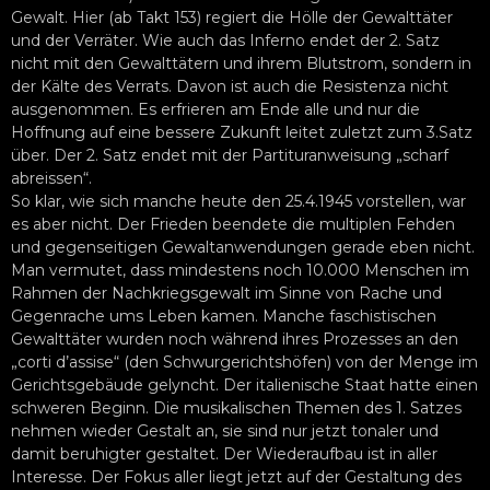
Gewalt. Hier (ab Takt 153) regiert die Hölle der Gewalttäter
und der Verräter. Wie auch das Inferno endet der 2. Satz
nicht mit den Gewalttätern und ihrem Blutstrom, sondern in
der Kälte des Verrats. Davon ist auch die Resistenza nicht
ausgenommen. Es erfrieren am Ende alle und nur die
Hoffnung auf eine bessere Zukunft leitet zuletzt zum 3.Satz
über. Der 2. Satz endet mit der Partituranweisung „scharf
abreissen“.
So klar, wie sich manche heute den 25.4.1945 vorstellen, war
es aber nicht. Der Frieden beendete die multiplen Fehden
und gegenseitigen Gewaltanwendungen gerade eben nicht.
Man vermutet, dass mindestens noch 10.000 Menschen im
Rahmen der Nachkriegsgewalt im Sinne von Rache und
Gegenrache ums Leben kamen. Manche faschistischen
Gewalttäter wurden noch während ihres Prozesses an den
„corti d’assise“ (den Schwurgerichtshöfen) von der Menge im
Gerichtsgebäude gelyncht. Der italienische Staat hatte einen
schweren Beginn. Die musikalischen Themen des 1. Satzes
nehmen wieder Gestalt an, sie sind nur jetzt tonaler und
damit beruhigter gestaltet. Der Wiederaufbau ist in aller
Interesse. Der Fokus aller liegt jetzt auf der Gestaltung des