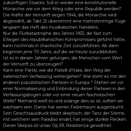
zukünftigen Staates. Soll er wieder eine konstitutionelle
Monarchie wie vor dem Krieg oder eine Republik werden?
Die Kräfte der Vernunft siegen 1946, die Monarchie wird
abgewählt, ab Takt 25 übernimmt eine mehrstimmige Fuge
langsam das Heft des musikalischen Handelns.
Nur die Flutkatastrophe des Jahres 1953, die fast zum
Erliegen des republikanischen Kompromisses geführt hätte,
kann nochmals in chaotische Zeit zurückführen. Ab dann
beginnen jene 70 Jahre, auf die wir heute zurückblicken.
Ist es in diesen Jahren gelungen, die Menschen vom Wert
der Vernunft zu überzeugen?
Kann eine Partei, wie die Fratelli d’Italia, den Weg der
italienischen Verfassung weitergehen? Wie steht es mit den
anderen populistischen Parteien in Europa ? Stehen wir vor
einer Normalisierung und Einbindung dieser Parteien in den
Verfassungsbogen oder vor einer neuen faschistischen
Welle? Niemand weiß es und solange dies so ist, sollten wir
wachsam sein. Dante hat seinen Fiebertraum ausgeträumt.
Sein Gesichtsausdruck bleibt skeptisch, der Tanz der Sterne,
mit welchem sein Paradiso endet, hat einige dunkle Flecken.
Dieser Skepsis ist unser Op.39, Resistenza gewidmet.