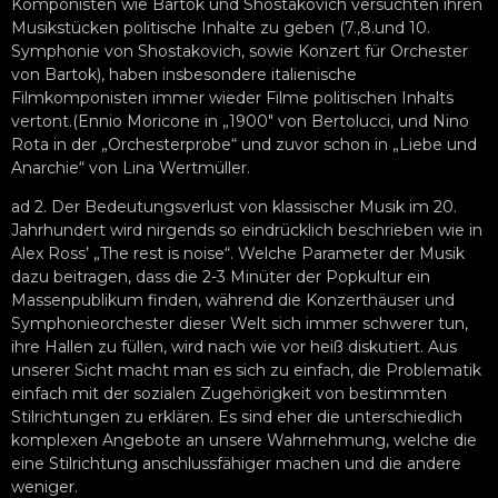
Komponisten wie Bartok und Shostakovich versuchten ihren
Musikstücken politische Inhalte zu geben (7.,8.und 10.
Symphonie von Shostakovich, sowie Konzert für Orchester
von Bartok), haben insbesondere italienische
Filmkomponisten immer wieder Filme politischen Inhalts
vertont.(Ennio Moricone in „1900″ von Bertolucci, und Nino
Rota in der „Orchesterprobe“ und zuvor schon in „Liebe und
Anarchie“ von Lina Wertmüller.
ad 2. Der Bedeutungsverlust von klassischer Musik im 20.
Jahrhundert wird nirgends so eindrücklich beschrieben wie in
Alex Ross’ „The rest is noise“. Welche Parameter der Musik
dazu beitragen, dass die 2-3 Minüter der Popkultur ein
Massenpublikum finden, während die Konzerthäuser und
Symphonieorchester dieser Welt sich immer schwerer tun,
ihre Hallen zu füllen, wird nach wie vor heiß diskutiert. Aus
unserer Sicht macht man es sich zu einfach, die Problematik
einfach mit der sozialen Zugehörigkeit von bestimmten
Stilrichtungen zu erklären. Es sind eher die unterschiedlich
komplexen Angebote an unsere Wahrnehmung, welche die
eine Stilrichtung anschlussfähiger machen und die andere
weniger.