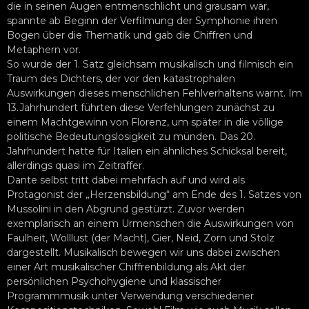
die in seinen Augen entmenschlicht und grausam war,
spannte ab Beginn der Verfilmung der Symphonie ihren
Bogen über die Thematik und gab die Chiffren und
Metaphern vor.
So wurde der 1. Satz gleichsam musikalisch und filmisch ein
Traum des Dichters, der vor den katastrophalen
Auswirkungen dieses menschlichen Fehlverhaltens warnt. Im
13.Jahrhundert führten diese Verfehlungen zunächst zu
einem Machtgewinn von Florenz, um später in die völlige
politische Bedeutungslosigkeit zu münden. Das 20.
Jahrhundert hatte für Italien ein ähnliches Schicksal bereit,
allerdings quasi im Zeitraffer.
Dante selbst tritt dabei mehrfach auf und wird als
Protagonist der „Herzensbildung“ am Ende des 1. Satzes von
Mussolini in den Abgrund gestürzt. Zuvor werden
exemplarisch an einem Urmenschen die Auswirkungen von
Faulheit, Wolllust (der Macht), Gier, Neid, Zorn und Stolz
dargestellt. Musikalisch bewegen wir uns dabei zwischen
einer Art musikalischer Chiffrenbildung als Akt der
persönlichen Psychohygiene und klassischer
Programmmusik unter Verwendung verschiedener