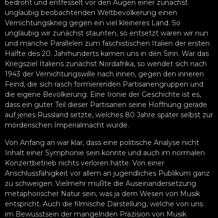
bedroht und entfesselt vor den Augen einer zunächst
ungläubig beobachtenden Weltbevölkerung einen
Vernichtungskrieg gegen ein viel kleineres Land. So
ungläubig wir zunächst staunten, so entsetzt waren wir nun
und manche Parallelen zum faschistischen Italien der ersten
Hälfte des 20. Jahrhunderts kamen uns in den Sinn. War das
Kriegsziel Italiens zunächst Nordafrika, so wendet sich nach
1943 der Vernichtungswille nach innen, gegen den inneren
Feind, die sich rasch formierenden Partisanengruppen und
die eigene Bevölkerung. Eine Ironie der Geschichte ist es,
dass ein guter Teil dieser Partisanen seine Hoffnung gerade
auf jenes Russland setzte, welches 80 Jahre später selbst zur
mörderischen Imperialmacht wurde.
Von Anfang an war klar, dass eine politische Analyse nicht
Inhalt einer Symphonie sein konnte und auch im normalen
Konzertbetrieb nichts verloren hätte. Von einer
Anschlussfähigkeit vor allem an jugendliches Publikum ganz
zu schweigen. Vielmehr mußte die Auseinandersetzung
metaphorischer Natur sein, was ja dem Wesen von Musik
entspricht. Auch die filmische Darstellung, welche von uns
im Bewusstsein der mangelnden Präzision von Musik