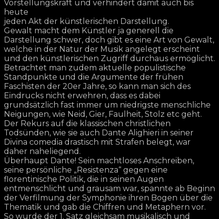
Vorstellungskraft und verhindert damit auch bis
heute
jeden Akt der künstlerischen Darstellung.
Gewalt macht dem Künstler ja generell die
Darstellung schwer, doch gibt es eine Art von Gewalt,
welche in der Natur der Musik angelegt erscheint
und den künstlerischen Zugriff durchaus ermöglicht.
Betrachtet man zudem aktuelle populistische
Standpunkte und die Argumente der frühen
Faschisten der 20er Jahre, so kann man sich des
Eindrucks nicht erwehren, dass es dabei
grundsätzlich fast immer um niedrigste menschliche
Neigungen, wie Neid, Gier, Faulheit, Stolz etc geht.
Der Rekurs auf die klassischen christlichen
Todsünden, wie sie auch Dante Alighieri in seiner
Divina comedia drastisch mit Strafen belegt, war
daher naheliegend.
Überhaupt Dante! Sein machtloses Anschreiben,
seine persönliche „Resistenza“ gegen eine
florentinische Politik, die in seinen Augen
entmenschlicht und grausam war, spannte ab Beginn
der Verfilmung der Symphonie ihren Bogen über die
Thematik und gab die Chiffren und Metaphern vor.
So wurde der 1. Satz gleichsam musikalisch und