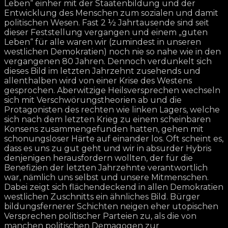
Leben“ einher mit der Staatenbildung und der
Entwicklung des Menschen zum sozialen und damit
politischen Wesen. Fast 2 ½ Jahrtausende sind seit
dieser Feststellung vergangen und einem „guten
Leben“ für alle waren wir (zumindest in unseren
westlichen Demokratien) noch nie so nahe wie in den
vergangenen 80 Jahren. Dennoch verdunkelt sich
dieses Bild im letzten Jahrzehnt zusehends und
allenthalben wird von einer Krise des Westens
gesprochen. Aberwitzige Heilsversprechen wechseln
sich mit Verschwörungstheorien ab und die
Protagonisten des rechten wie linken Lagers, welche
sich nach dem letzten Krieg zu einem scheinbaren
Konsens zusammengefunden hatten, gehen mit
schonungsloser Härte auf einander los. Oft scheint es,
dass es uns zu gut geht und wir in absurder Hybris
denjenigen herausfordern wollten, der für die
Benefizien der letzten Jahrzehnte verantwortlich
war, nämlich uns selbst und unsere Mitmenschen.
Dabei zeigt sich flächendeckend in allen Demokratien
westlichen Zuschnitts ein ähnliches Bild. Bürger
bildungsfernerer Schichten neigen eher utopischen
Versprechen politischer Parteien zu, als die von
manchen politischen Demagogen zur