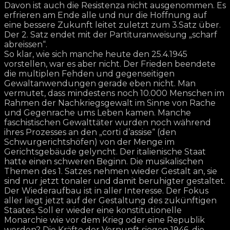
Davon ist auch die Resistenza nicht ausgenommen. Es
erfrieren am Ende alle und nur die Hoffnung auf
eine bessere Zukunft leitet zuletzt zum 3.Satz über.
Der 2. Satz endet mit der Partituranweisung „scharf
abreissen“.
So klar, wie sich manche heute den 25.4.1945
vorstellen, war es aber nicht. Der Frieden beendete
die multiplen Fehden und gegenseitigen
Gewaltanwendungen gerade eben nicht. Man
vermutet, dass mindestens noch 10.000 Menschen im
Rahmen der Nachkriegsgewalt im Sinne von Rache
und Gegenrache ums Leben kamen. Manche
faschistischen Gewalttäter wurden noch während
ihres Prozesses an den „corti d’assise“ (den
Schwurgerichtshöfen) von der Menge im
Gerichtsgebäude gelyncht. Der italienische Staat
hatte einen schweren Beginn. Die musikalischen
Themen des 1. Satzes nehmen wieder Gestalt an, sie
sind nur jetzt tonaler und damit beruhigter gestaltet.
Der Wiederaufbau ist in aller Interesse. Der Fokus
aller liegt jetzt auf der Gestaltung des zukünftigen
Staates. Soll er wieder eine konstitutionelle
Monarchie wie vor dem Krieg oder eine Republik
werden? Die Kräfte der Vernunft siegen 1946, die