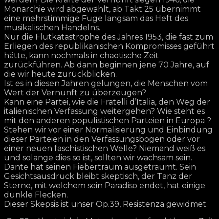
Monarchie wird abgewählt, ab Takt 25 übernimmt
eine mehrstimmige Fuge langsam das Heft des
musikalischen Handelns.
Nur die Flutkatastrophe des Jahres 1953, die fast zum
Erliegen des republikanischen Kompromisses geführt
hätte, kann nochmals in chaotische Zeit
zurückführen. Ab dann beginnen jene 70 Jahre, auf
die wir heute zurückblicken.
Ist es in diesen Jahren gelungen, die Menschen vom
Wert der Vernunft zu überzeugen?
Kann eine Partei, wie die Fratelli d’Italia, den Weg der
italienischen Verfassung weitergehen? Wie steht es
mit den anderen populistischen Parteien in Europa ?
Stehen wir vor einer Normalisierung und Einbindung
dieser Parteien in den Verfassungsbogen oder vor
einer neuen faschistischen Welle? Niemand weiß es
und solange dies so ist, sollten wir wachsam sein.
Dante hat seinen Fiebertraum ausgeträumt. Sein
Gesichtsausdruck bleibt skeptisch, der Tanz der
Sterne, mit welchem sein Paradiso endet, hat einige
dunkle Flecken.
Dieser Skepsis ist unser Op.39, Resistenza gewidmet.