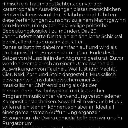
filmisch ein Traum des Dichters, der vor den
katastrophalen Auswirkungen dieses menschlichen
Fehlverhaltens warnt. Im 13.Jahrhundert führten
diese Verfehlungen zunächst zu einem Machtgewinn
von Florenz, um später in die völlige politische
Bedeutungslosigkeit zu münden. Das 20.
Jahrhundert hatte für Italien ein ähnliches Schicksal
bereit, allerdings quasi im Zeitraffer.
Dante selbst tritt dabei mehrfach auf und wird als
Protagonist der „Herzensbildung“ am Ende des 1.
Satzes von Mussolini in den Abgrund gestürzt. Zuvor
werden exemplarisch an einem Urmenschen die
Auswirkungen von Faulheit, Wolllust (der Macht),
Gier, Neid, Zorn und Stolz dargestellt. Musikalisch
bewegen wir uns dabei zwischen einer Art
musikalischer Chiffrenbildung als Akt der
persönlichen Psychohygiene und klassischer
Programmmusik unter Verwendung verschiedener
Kompositionstechniken. Sowohl Film wie auch Musik
sollen allein stehen können, sich aber im Idealfall
einer gemeinsamen Aufführung ergänzen.
Bezogen auf die Divina comedia befinden wir uns im
Purgatorium.