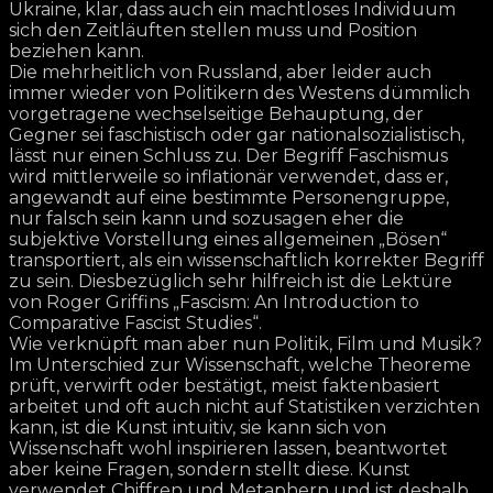
Ukraine, klar, dass auch ein machtloses Individuum
sich den Zeitläuften stellen muss und Position
beziehen kann.
Die mehrheitlich von Russland, aber leider auch
immer wieder von Politikern des Westens dümmlich
vorgetragene wechselseitige Behauptung, der
Gegner sei faschistisch oder gar nationalsozialistisch,
lässt nur einen Schluss zu. Der Begriff Faschismus
wird mittlerweile so inflationär verwendet, dass er,
angewandt auf eine bestimmte Personengruppe,
nur falsch sein kann und sozusagen eher die
subjektive Vorstellung eines allgemeinen „Bösen“
transportiert, als ein wissenschaftlich korrekter Begriff
zu sein. Diesbezüglich sehr hilfreich ist die Lektüre
von Roger Griffins „Fascism: An Introduction to
Comparative Fascist Studies“.
Wie verknüpft man aber nun Politik, Film und Musik?
Im Unterschied zur Wissenschaft, welche Theoreme
prüft, verwirft oder bestätigt, meist faktenbasiert
arbeitet und oft auch nicht auf Statistiken verzichten
kann, ist die Kunst intuitiv, sie kann sich von
Wissenschaft wohl inspirieren lassen, beantwortet
aber keine Fragen, sondern stellt diese. Kunst
verwendet Chiffren und Metaphern und ist deshalb