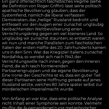
Ein ganz offensichtlich faschistisches Regime (siehe
die Definition von Roger Griffin) lässt seine politisch
apathische Bevölkerung glauben, dass der
Systemfeind, nämlich die liberal verfassten
Demokratien, das „heilige“ Russland bedroht und
entfesselt vor den Augen einer zunächst ungläubig
beobachtenden Weltbevölkerung einen
Vernichtungskrieg gegen ein viel kleineres Land. So
ungläubig wir zunächst staunten, so entsetzt waren
wir nun und manche Parallelen zum faschistischen
Italien der ersten Hälfte des 20. Jahrhunderts kamen
uns in den Sinn. War das Kriegsziel Italiens zunächst
Nordafrika, so wendet sich nach 1943 der
Vernichtungswille nach innen, gegen den inneren
Feind, die sich rasch formierenden
Partisanengruppen und die eigene Bevölkerung.
Eine Ironie der Geschichte ist es, dass ein guter Teil
dieser Partisanen seine Hoffnung gerade auf jenes
Russland setzte, welches 80 Jahre später selbst zur
mörderischen Imperialmacht wurde.
Von Anfang an war klar, dass eine politische Analyse
nicht Inhalt einer Symphonie sein konnte. Vielmehr
mußte die Auseinandersetzung metaphorischer