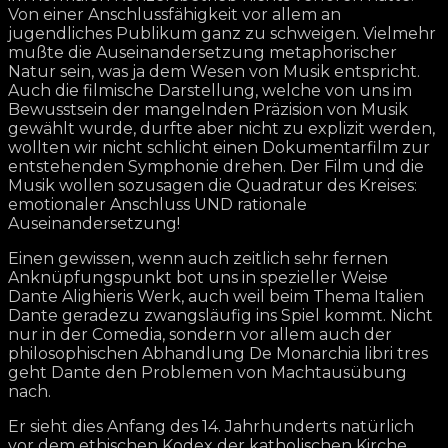
Von einer Anschlussfähigkeit vor allem an
jugendliches Publikum ganz zu schweigen. Vielmehr
mußte die Auseinandersetzung metaphorischer
Natur sein, was ja dem Wesen von Musik entspricht.
Auch die filmische Darstellung, welche von uns im
Bewusstsein der mangelnden Präzision von Musik
gewählt wurde, durfte aber nicht zu explizit werden,
wollten wir nicht schlicht einen Dokumentarfilm zur
entstehenden Symphonie drehen. Der Film und die
Musik wollen sozusagen die Quadratur des Kreises:
emotionaler Anschluss UND rationale
Auseinandersetzung!
Einen gewissen, wenn auch zeitlich sehr fernen
Anknüpfungspunkt bot uns in spezieller Weise
Dante Alighieris Werk, auch weil beim Thema Italien
Dante geradezu zwangsläufig ins Spiel kommt. Nicht
nur in der Comedia, sondern vor allem auch der
philosophischen Abhandlung De Monarchia libri tres
geht Dante den Problemen von Machtausübung
nach.
Er sieht dies Anfang des 14. Jahrhunderts natürlich
vor dem ethischen Kodex der katholischen Kirche,