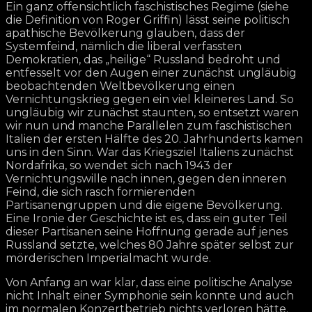
Ein ganz offensichtlich faschistisches Regime (siehe
die Definition von Roger Griffin) lässt seine politisch
apathische Bevölkerung glauben, dass der
Systemfeind, nämlich die liberal verfassten
Demokratien, das „heilige“ Russland bedroht und
entfesselt vor den Augen einer zunächst ungläubig
beobachtenden Weltbevölkerung einen
Vernichtungskrieg gegen ein viel kleineres Land. So
ungläubig wir zunächst staunten, so entsetzt waren
wir nun und manche Parallelen zum faschistischen
Italien der ersten Hälfte des 20. Jahrhunderts kamen
uns in den Sinn. War das Kriegsziel Italiens zunächst
Nordafrika, so wendet sich nach 1943 der
Vernichtungswille nach innen, gegen den inneren
Feind, die sich rasch formierenden
Partisanengruppen und die eigene Bevölkerung.
Eine Ironie der Geschichte ist es, dass ein guter Teil
dieser Partisanen seine Hoffnung gerade auf jenes
Russland setzte, welches 80 Jahre später selbst zur
mörderischen Imperialmacht wurde.
Von Anfang an war klar, dass eine politische Analyse
nicht Inhalt einer Symphonie sein konnte und auch
im normalen Konzertbetrieb nichts verloren hätte.