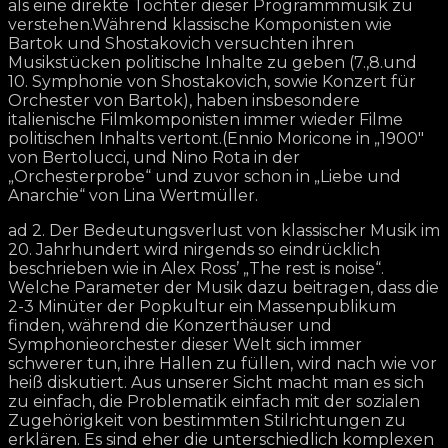
als eine direkte Tochter dieser Programmmusik zu
verstehen.Während klassische Komponisten wie
Bartok und Shostakovich versuchten ihren
Musikstücken politische Inhalte zu geben (7.,8.und
10. Symphonie von Shostakovich, sowie Konzert für
Orchester von Bartok), haben insbesondere
italienische Filmkomponisten immer wieder Filme
politischen Inhalts vertont.(Ennio Moricone in „1900″
von Bertolucci, und Nino Rota in der
„Orchesterprobe“ und zuvor schon in „Liebe und
Anarchie“ von Lina Wertmüller.
ad 2. Der Bedeutungsverlust von klassischer Musik im
20. Jahrhundert wird nirgends so eindrücklich
beschrieben wie in Alex Ross’ „The rest is noise“.
Welche Parameter der Musik dazu beitragen, dass die
2-3 Minüter der Popkultur ein Massenpublikum
finden, während die Konzerthäuser und
Symphonieorchester dieser Welt sich immer
schwerer tun, ihre Hallen zu füllen, wird nach wie vor
heiß diskutiert. Aus unserer Sicht macht man es sich
zu einfach, die Problematik einfach mit der sozialen
Zugehörigkeit von bestimmten Stilrichtungen zu
erklären. Es sind eher die unterschiedlich komplexen