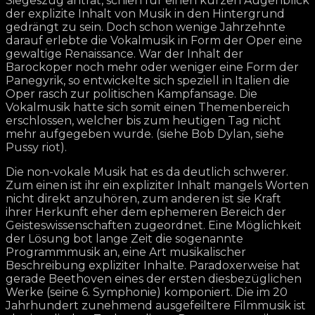
Siegeszug antrat, schien für einen kurzen Augenblick
der explizite Inhalt von Musik in den Hintergrund
gedrängt zu sein. Doch schon wenige Jahrzehnte
darauf erlebte die Vokalmusik in Form der Oper eine
gewaltige Renaissance. War der Inhalt der
Barockoper noch mehr oder weniger eine Form der
Panegyrik, so entwickelte sich speziell in Italien die
Oper rasch zur politischen Kampfansage. Die
Vokalmusik hatte sich somit einen Themenbereich
erschlossen, welcher bis zum heutigen Tag nicht
mehr aufgegeben wurde. (siehe Bob Dylan, siehe
Pussy riot).
Die non-vokale Musik hat es da deutlich schwerer.
Zum einen ist ihr ein expliziter Inhalt mangels Worten
nicht direkt anzuhören, zum anderen ist sie Kraft
ihrer Herkunft eher dem ephemeren Bereich der
Geisteswissenschaften zugeordnet. Eine Möglichkeit
der Lösung bot lange Zeit die sogenannte
Programmmusik an, eine Art musikalischer
Beschreibung expliziter Inhalte. Paradoxerweise hat
gerade Beethoven eines der ersten diesbezüglichen
Werke (seine 6. Symphonie) komponiert. Die im 20
Jahrhundert zunehmend ausgefeiltere Filmmusik ist