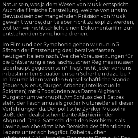
Natur sein, was ja dem Wesen von Musik entspricht.
Auch die filmische Darstellung, welche von uns im
Bewusstsein der mangelnden Präzision von Musik
gewählt wurde, durfte aber nicht zu explizit werden,
wollten wir nicht schlicht einen Dokumentarfilm zur
entstehenden Symphonie drehen.
Im Film und der Symphonie gehen wir nun in 3
Sätzen der Entstehung des liberal verfassten
heutigen Italiens nach. Welche Voraussetzungen für
die Entstehung eines faschistischen Regimes müssen
überhaupt gegeben sein? Trägt nicht jeder von uns
in bestimmten Situationen sein Scherflein dazu bei?
In Traumbildern werden 6 gesellschaftliche Stände
(Bauern, Klerus, Bürger, Arbeiter, Intellektuelle,
Soldaten) mit 6 Todsünden aus Dante Alighieris
Purgatorium verknüpft. Am Schluss des 1. Satzes
steht der Faschismus als großer Nutznießer all dieser
Verfehlungen da. Der politische Zyniker Mussolini
stößt den idealistischen Dante Alighieri in den
Abgrund. Der 2. Satz schildert den Faschismus als
Lawine, welche sämtliche Bereiche des öffentlichen
Lebens unter sich begräbt. Dabei tauchen