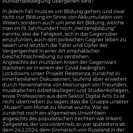
Aufwärtsbewegung übergehen wird?
In jedem Fall muss es um Bildung gehen, und zwar
nicht nur Bildung im Sinne von Akkumulation von
Wissen, sondern auch um jene Art Bildung, welche
man im 19. Jahrhundert noch „Herzensbildung“
nannte, also die Fähigkeit, sich in das Gegenüber
einzufühlen, auch den politischen Gegner leben zu
lassen und letztlich die Täter und Opfer der
Vergangenheit in einer Art emphatischer
Geschichtsschreibung zu verstehen.
Angesichts der multiplen Krisen der Gegenwart
starteten wir in einem der Covid-bedingten
Lockdowns unser Projekt Resistenza, zunächst in
innerfamiliären Diskussionen, laufend aber erweitert
durch Hereinnahme von Meinungen von Freunden,
musikalischen Arbeitskollegen und Studienkollegen,
sowie Professoren aus dem Sektor Digital Arts. Es ist
nicht übertrieben zu sagen, dass die Gruppe unserer
„Musen“ von Monat zu Monat wuchs. War es
zunächst noch ein allgemeines Unwohlsein
angesichts des populistischen (rechten wie linken)
Zeitgeistes, der uns vorantrieb, so war spätestens ab
dem 24.2.2024, dem Einmarsch von Russland in der