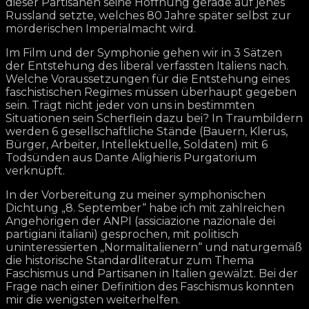
dieser Partisanen seine Hoffnung gerade auf jenes
Russland setzte, welches 80 Jahre später selbst zur
mörderischen Imperialmacht wird.
Im Film und der Symphonie gehen wir in 3 Sätzen
der Entstehung des liberal verfassten Italiens nach.
Welche Voraussetzungen für die Entstehung eines
faschistischen Regimes müssen überhaupt gegeben
sein. Trägt nicht jeder von uns in bestimmten
Situationen sein Scherflein dazu bei? In Traumbildern
werden 6 gesellschaftliche Stände (Bauern, Klerus,
Bürger, Arbeiter, Intellektuelle, Soldaten) mit 6
Todsünden aus Dante Alighieris Purgatorium
verknüpft.
In der Vorbereitung zu meiner symphonischen
Dichtung „8. September“ habe ich mit zahlreichen
Angehörigen der ANPI (assiciazione nazionale dei
partigiani italiani) gesprochen, mit politisch
uninteressierten „Normalitalienern“ und naturgemäß
die historische Standardliteratur zum Thema
Faschismus und Partisanen in Italien gewälzt. Bei der
Frage nach einer Definition des Faschismus konnten
mir die wenigsten weiterhelfen.