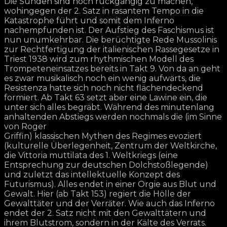
Die Sünden sind noch rückgängig zu machen,
wohingegen der 2. Satz in rasantem Tempo in die
Katastrophe führt und somit dem Inferno
nachempfunden ist. Der Aufstieg des Faschismus ist
nun unumkehrbar. Die berüchtigte Rede Mussolinis
zur Rechtfertigung der italienischen Rassegesetze in
Triest 1938 wird zum rhythmischen Modell des
Trompeteneinsatzes bereits in Takt 9. Von da an geht
es zwar musikalisch noch ein wenig aufwärts, die
Resistenza hatte sich noch nicht flächendeckend
formiert. Ab Takt 63 setzt aber eine Lawine ein, die
unter sich alles begräbt. Während des minutenlang
anhaltenden Abstiegs werden nochmals die (im Sinne
von Roger
Griffin) klassischen Mythen des Regimes evoziert
(kulturelle Überlegenheit, Zentrum der Weltkirche,
die Vittoria muttilata des 1. Weltkriegs (eine
Entsprechung zur deutschen Dolchstoßlegende)
und zuletzt das intellektuelle Konzept des
Futurismus). Alles endet in einer Orgie aus Blut und
Gewalt. Hier (ab Takt 153) regiert die Hölle der
Gewalttäter und der Verräter. Wie auch das Inferno
endet der 2. Satz nicht mit den Gewalttätern und
ihrem Blutstrom, sondern in der Kälte des Verrats.