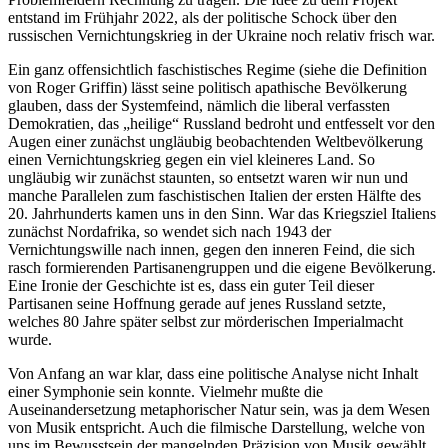
entstand im Frühjahr 2022, als der politische Schock über den
russischen Vernichtungskrieg in der Ukraine noch relativ frisch war.
Ein ganz offensichtlich faschistisches Regime (siehe die Definition
von Roger Griffin) lässt seine politisch apathische Bevölkerung
glauben, dass der Systemfeind, nämlich die liberal verfassten
Demokratien, das „heilige“ Russland bedroht und entfesselt vor den
Augen einer zunächst ungläubig beobachtenden Weltbevölkerung
einen Vernichtungskrieg gegen ein viel kleineres Land. So
ungläubig wir zunächst staunten, so entsetzt waren wir nun und
manche Parallelen zum faschistischen Italien der ersten Hälfte des
20. Jahrhunderts kamen uns in den Sinn. War das Kriegsziel Italiens
zunächst Nordafrika, so wendet sich nach 1943 der
Vernichtungswille nach innen, gegen den inneren Feind, die sich
rasch formierenden Partisanengruppen und die eigene Bevölkerung.
Eine Ironie der Geschichte ist es, dass ein guter Teil dieser
Partisanen seine Hoffnung gerade auf jenes Russland setzte,
welches 80 Jahre später selbst zur mörderischen Imperialmacht
wurde.
Von Anfang an war klar, dass eine politische Analyse nicht Inhalt
einer Symphonie sein konnte. Vielmehr mußte die
Auseinandersetzung metaphorischer Natur sein, was ja dem Wesen
von Musik entspricht. Auch die filmische Darstellung, welche von
uns im Bewusstsein der mangelnden Präzision von Musik gewählt