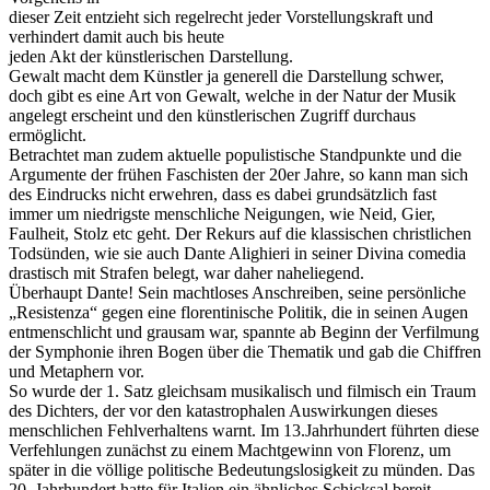
dieser Zeit entzieht sich regelrecht jeder Vorstellungskraft und
verhindert damit auch bis heute
jeden Akt der künstlerischen Darstellung.
Gewalt macht dem Künstler ja generell die Darstellung schwer,
doch gibt es eine Art von Gewalt, welche in der Natur der Musik
angelegt erscheint und den künstlerischen Zugriff durchaus
ermöglicht.
Betrachtet man zudem aktuelle populistische Standpunkte und die
Argumente der frühen Faschisten der 20er Jahre, so kann man sich
des Eindrucks nicht erwehren, dass es dabei grundsätzlich fast
immer um niedrigste menschliche Neigungen, wie Neid, Gier,
Faulheit, Stolz etc geht. Der Rekurs auf die klassischen christlichen
Todsünden, wie sie auch Dante Alighieri in seiner Divina comedia
drastisch mit Strafen belegt, war daher naheliegend.
Überhaupt Dante! Sein machtloses Anschreiben, seine persönliche
„Resistenza“ gegen eine florentinische Politik, die in seinen Augen
entmenschlicht und grausam war, spannte ab Beginn der Verfilmung
der Symphonie ihren Bogen über die Thematik und gab die Chiffren
und Metaphern vor.
So wurde der 1. Satz gleichsam musikalisch und filmisch ein Traum
des Dichters, der vor den katastrophalen Auswirkungen dieses
menschlichen Fehlverhaltens warnt. Im 13.Jahrhundert führten diese
Verfehlungen zunächst zu einem Machtgewinn von Florenz, um
später in die völlige politische Bedeutungslosigkeit zu münden. Das
20. Jahrhundert hatte für Italien ein ähnliches Schicksal bereit,