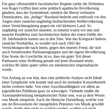
Ein ganz offensichtlich faschistisches Regime (siehe die Definition
von Roger Griffin) lässt seine politisch apathische Bevölkerung
glauben, dass der Systemfeind, nämlich die liberal verfassten
Demokratien, das „heilige“ Russland bedroht und entfesselt vor den
Augen einer zunächst ungläubig beobachtenden Weltbevölkerung
einen Vernichtungskrieg gegen ein viel kleineres Land. So
ungläubig wir zunächst staunten, so entsetzt waren wir nun und
manche Parallelen zum faschistischen Italien der ersten Hälfte des
20. Jahrhunderts kamen uns in den Sinn. War das Kriegsziel Italiens
zunächst Nordafrika, so wendet sich nach 1943 der
Vernichtungswille nach innen, gegen den inneren Feind, die sich
rasch formierenden Partisanengruppen und die eigene Bevölkerung.
Eine Ironie der Geschichte ist es, dass ein guter Teil dieser
Partisanen seine Hoffnung gerade auf jenes Russland setzte,
welches 80 Jahre später selbst zur mörderischen Imperialmacht
wurde.
Von Anfang an war klar, dass eine politische Analyse nicht Inhalt
einer Symphonie sein konnte und auch im normalen Konzertbetrieb
nichts verloren hätte. Von einer Anschlussfähigkeit vor allem an
jugendliches Publikum ganz zu schweigen. Vielmehr mußte die
Auseinandersetzung metaphorischer Natur sein, was ja dem Wesen
von Musik entspricht. Auch die filmische Darstellung, welche von
uns im Bewusstsein der mangelnden Präzision von Musik gewählt
wurde, durfte aber nicht zu explizit werden, wollten wir nicht