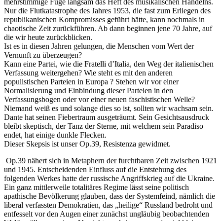
mehrstimmige Fuge langsam das Heft des musikalischen Handelns.
Nur die Flutkatastrophe des Jahres 1953, die fast zum Erliegen des
republikanischen Kompromisses geführt hätte, kann nochmals in
chaotische Zeit zurückführen. Ab dann beginnen jene 70 Jahre, auf
die wir heute zurückblicken.
Ist es in diesen Jahren gelungen, die Menschen vom Wert der
Vernunft zu überzeugen?
Kann eine Partei, wie die Fratelli d’Italia, den Weg der italienischen
Verfassung weitergehen? Wie steht es mit den anderen
populistischen Parteien in Europa ? Stehen wir vor einer
Normalisierung und Einbindung dieser Parteien in den
Verfassungsbogen oder vor einer neuen faschistischen Welle?
Niemand weiß es und solange dies so ist, sollten wir wachsam sein.
Dante hat seinen Fiebertraum ausgeträumt. Sein Gesichtsausdruck
bleibt skeptisch, der Tanz der Sterne, mit welchem sein Paradiso
endet, hat einige dunkle Flecken.
Dieser Skepsis ist unser Op.39, Resistenza gewidmet.
Op.39 nähert sich in Metaphern der furchtbaren Zeit zwischen 1921
und 1945. Entscheidenden Einfluss auf die Entstehung des
folgenden Werkes hatte der russische Angriffskrieg auf die Ukraine.
Ein ganz mittlerweile totalitäres Regime lässt seine politisch
apathische Bevölkerung glauben, dass der Systemfeind, nämlich die
liberal verfassten Demokratien, das „heilige“ Russland bedroht und
entfesselt vor den Augen einer zunächst ungläubig beobachtenden