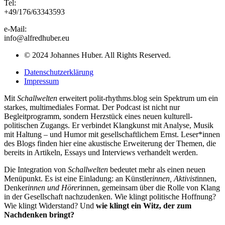
Tel:
+49/176/63343593
e-Mail:
info@alfredhuber.eu
© 2024 Johannes Huber. All Rights Reserved.
Datenschutzerklärung
Impressum
Mit
Schallwelten
erweitert polit-rhythms.blog sein Spektrum um ein
starkes, multimediales Format. Der Podcast ist nicht nur
Begleitprogramm, sondern Herzstück eines neuen kulturell-
politischen Zugangs. Er verbindet Klangkunst mit Analyse, Musik
mit Haltung – und Humor mit gesellschaftlichem Ernst. Leser*innen
des Blogs finden hier eine akustische Erweiterung der Themen, die
bereits in Artikeln, Essays und Interviews verhandelt werden.
Die Integration von
Schallwelten
bedeutet mehr als einen neuen
Menüpunkt. Es ist eine Einladung: an Künstler
innen, Aktivist
innen,
Denker
innen und Hörer
innen, gemeinsam über die Rolle von Klang
in der Gesellschaft nachzudenken. Wie klingt politische Hoffnung?
Wie klingt Widerstand? Und
wie klingt ein Witz, der zum
Nachdenken bringt?