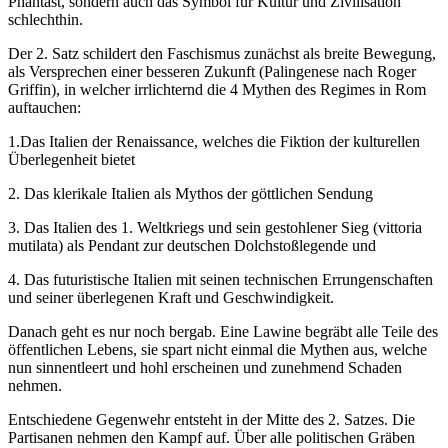
Phantast, sondern auch das Symbol für Kultur und Zivilisation
schlechthin.
Der 2. Satz schildert den Faschismus zunächst als breite Bewegung,
als Versprechen einer besseren Zukunft (Palingenese nach Roger
Griffin), in welcher irrlichternd die 4 Mythen des Regimes in Rom
auftauchen:
1.Das Italien der Renaissance, welches die Fiktion der kulturellen
Überlegenheit bietet
2. Das klerikale Italien als Mythos der göttlichen Sendung
3. Das Italien des 1. Weltkriegs und sein gestohlener Sieg (vittoria
mutilata) als Pendant zur deutschen Dolchstoßlegende und
4. Das futuristische Italien mit seinen technischen Errungenschaften
und seiner überlegenen Kraft und Geschwindigkeit.
Danach geht es nur noch bergab. Eine Lawine begräbt alle Teile des
öffentlichen Lebens, sie spart nicht einmal die Mythen aus, welche
nun sinnentleert und hohl erscheinen und zunehmend Schaden
nehmen.
Entschiedene Gegenwehr entsteht in der Mitte des 2. Satzes. Die
Partisanen nehmen den Kampf auf. Über alle politischen Gräben