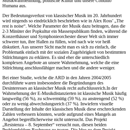
Musikwahrnehmung, politische Kultur und unsere Conditio
Humana aus.
Der Bedeutungsverlust von klassischer Musik im 20. Jahrhundert
wird nirgends so eindrücklich beschrieben wie in Alex Ross’ „The
rest is noise“. Welche Parameter der Musik dazu beitragen, dass die
2-3 Minüter der Popkultur ein Massenpublikum finden, während die
Konzerthäuser und Symphonieorchester dieser Welt sich immer
schwerer tun, ihre Hallen zu füllen, wird nach wie vor heiß
diskutiert. Aus unserer Sicht macht man es sich zu einfach, die
Problematik einfach mit der sozialen Zugehörigkeit von bestimmten
Stilrichtungen zu erklären. Es sind eher die unterschiedlich
komplexen Angebote an unsere Wahrnehmung, welche die eine
Stilrichtung anschlussfähiger machen und die andere weniger.
Bei einer Studie, welche die ARD in den Jahren 2004/2005
durchführte waren insbesondere die Begründungen des
Desinteresses an klassischer Musik recht aufschlussreich.In der
Wahrnehmung der E-Musikdistanzierten ist klassische Musik häufig
langweilig (56 %), zu schwermütig (59 %), zu anstrengend (52 %)
oder zu wenig abwechslungsreich (37 %). Inwiefern visuelle
Darstellung der Inhalte der klassischen Musik diese erschreckenden
Zahlen verbessern könnten, wurde aufgrund eines Mangels an
Angebot begreiflicherweise nicht untersucht. Das Projekt
„Resistenza – 8. September“ versucht nun, diesen beiden
Problemfeldern Rechnung zu tragen. Die Idee zu dem Projekt