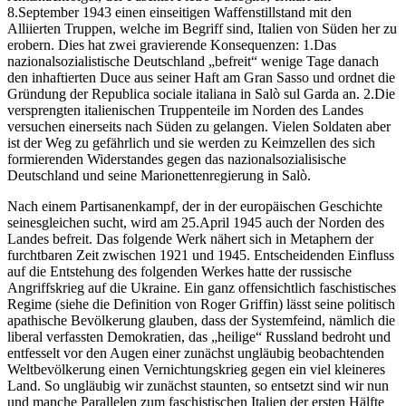
8.September 1943 einen einseitigen Waffenstillstand mit den
Alliierten Truppen, welche im Begriff sind, Italien von Süden her zu
erobern. Dies hat zwei gravierende Konsequenzen: 1.Das
nazionalsozialistische Deutschland „befreit“ wenige Tage danach
den inhaftierten Duce aus seiner Haft am Gran Sasso und ordnet die
Gründung der Republica sociale italiana in Salò sul Garda an. 2.Die
versprengten italienischen Truppenteile im Norden des Landes
versuchen einerseits nach Süden zu gelangen. Vielen Soldaten aber
ist der Weg zu gefährlich und sie werden zu Keimzellen des sich
formierenden Widerstandes gegen das nazionalsozialisische
Deutschland und seine Marionettenregierung in Salò.
Nach einem Partisanenkampf, der in der europäischen Geschichte
seinesgleichen sucht, wird am 25.April 1945 auch der Norden des
Landes befreit. Das folgende Werk nähert sich in Metaphern der
furchtbaren Zeit zwischen 1921 und 1945. Entscheidenden Einfluss
auf die Entstehung des folgenden Werkes hatte der russische
Angriffskrieg auf die Ukraine. Ein ganz offensichtlich faschistisches
Regime (siehe die Definition von Roger Griffin) lässt seine politisch
apathische Bevölkerung glauben, dass der Systemfeind, nämlich die
liberal verfassten Demokratien, das „heilige“ Russland bedroht und
entfesselt vor den Augen einer zunächst ungläubig beobachtenden
Weltbevölkerung einen Vernichtungskrieg gegen ein viel kleineres
Land. So ungläubig wir zunächst staunten, so entsetzt sind wir nun
und manche Parallelen zum faschistischen Italien der ersten Hälfte