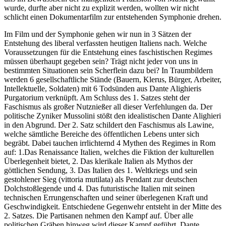
wurde, durfte aber nicht zu explizit werden, wollten wir nicht
schlicht einen Dokumentarfilm zur entstehenden Symphonie drehen.
Im Film und der Symphonie gehen wir nun in 3 Sätzen der
Entstehung des liberal verfassten heutigen Italiens nach. Welche
Voraussetzungen für die Entstehung eines faschistischen Regimes
müssen überhaupt gegeben sein? Trägt nicht jeder von uns in
bestimmten Situationen sein Scherflein dazu bei? In Traumbildern
werden 6 gesellschaftliche Stände (Bauern, Klerus, Bürger, Arbeiter,
Intellektuelle, Soldaten) mit 6 Todsünden aus Dante Alighieris
Purgatorium verknüpft. Am Schluss des 1. Satzes steht der
Faschismus als großer Nutznießer all dieser Verfehlungen da. Der
politische Zyniker Mussolini stößt den idealistischen Dante Alighieri
in den Abgrund. Der 2. Satz schildert den Faschismus als Lawine,
welche sämtliche Bereiche des öffentlichen Lebens unter sich
begräbt. Dabei tauchen irrlichternd 4 Mythen des Regimes in Rom
auf: 1.Das Renaissance Italien, welches die Fiktion der kulturellen
Überlegenheit bietet, 2. Das klerikale Italien als Mythos der
göttlichen Sendung, 3. Das Italien des 1. Weltkriegs und sein
gestohlener Sieg (vittoria mutilata) als Pendant zur deutschen
Dolchstoßlegende und 4. Das futuristische Italien mit seinen
technischen Errungenschaften und seiner überlegenen Kraft und
Geschwindigkeit. Entschiedene Gegenwehr entsteht in der Mitte des
2. Satzes. Die Partisanen nehmen den Kampf auf. Über alle
politischen Gräben hinweg wird dieser Kampf geführt. Dante