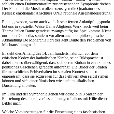
schlicht einen Dokumentarfilm zur entstehenden Symphonie drehen.
Der Film und die Musik wollen sozusagen die Quadratur des
Kreises: emotionaler Anschluss UND rationale Auseinandersetzung!
Einen gewissen, wenn auch zeitlich sehr fernen Anknüpfungspunkt
bot uns in spezieller Weise Dante Alighieris Werk, auch weil beim
Thema Italien Dante geradezu zwangsläufig ins Spiel kommt. Nicht
nur in der Comedia, sondern vor allem auch der philosophischen
Abhandlung De Monarchia libri tres geht Dante den Problemen von
Machtausübung nach.
Er sieht dies Anfang des 14. Jahrhunderts natürlich vor dem
ethischen Kodex der katholischen Kirche, seine Bildsprache ist
dabei aber so überwältigend, dass sich deren Einbau in ein aktuelles
politisches Geschehen geradezu aufdrängt. Die Bilder der Strafen
für menschliches Fehlverhalten im sozialen Kontext sind so
einprägsam, dass sie sozusagen für das Fehlverhalten selbst stehen
können und sich einer filmischen wie auch musikalischen
Darstellung anbieten.
Im Film und der Symphonie gehen wir deshalb in 3 Sätzen der
Entstehung des liberal verfassten heutigen Italiens mit Hilfe dieser
Bilder nach.
Welche Voraussetzungen für die Entstehung eines faschistischen