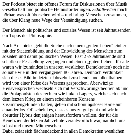
Der Podcast bietet ein offenes Forum für Diskussionen über Musik,
Gesellschaft und politische Herausforderungen.
Schallwelten
macht
hörbar, was oft übersehen wird – und bringt Menschen zusammen,
die über Klang neue Wege der Verständigung suchen.
Der Mensch als politisches und soziales Wesen ist seit Jahrtausenden
ein Topos der Philosophie.
Nach Aristoteles geht die Suche nach einem „guten Leben“ einher
mit der Staatenbildung und der Entwicklung des Menschen zum
sozialen und damit politischen Wesen. Fast 2 ½ Jahrtausende sind
seit dieser Feststellung vergangen und einem „guten Leben“ für alle
waren wir (zumindest in unseren westlichen Demokratien) noch nie
so nahe wie in den vergangenen 80 Jahren. Dennoch verdunkelt
sich dieses Bild im letzten Jahrzehnt zusehends und allenthalben
wird von einer Krise des Westens gesprochen. Aberwitzige
Heilsversprechen wechseln sich mit Verschwörungstheorien ab und
die Protagonisten des rechten wie linken Lagers, welche sich nach
dem letzten Krieg zu einem scheinbaren Konsens
zusammengefunden hatten, gehen mit schonungsloser Härte auf
einander los. Oft scheint es, dass es uns zu gut geht und wir in
absurder Hybris denjenigen herausfordern wollten, der für die
Benefizien der letzten Jahrzehnte verantwortlich war, nämlich uns
selbst und unsere Mitmenschen.
Dabei zeigt sich flächendeckend in allen Demokratien westlichen