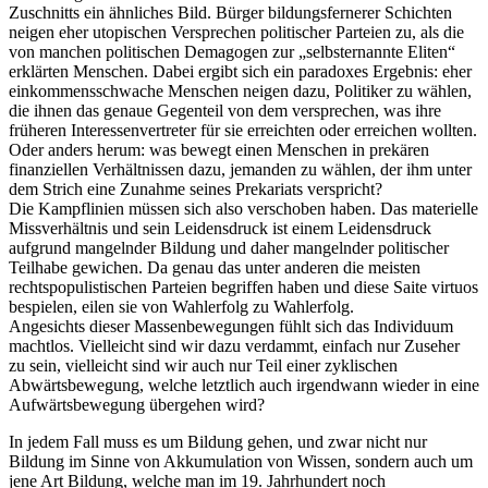
Zuschnitts ein ähnliches Bild. Bürger bildungsfernerer Schichten
neigen eher utopischen Versprechen politischer Parteien zu, als die
von manchen politischen Demagogen zur „selbsternannte Eliten“
erklärten Menschen. Dabei ergibt sich ein paradoxes Ergebnis: eher
einkommensschwache Menschen neigen dazu, Politiker zu wählen,
die ihnen das genaue Gegenteil von dem versprechen, was ihre
früheren Interessenvertreter für sie erreichten oder erreichen wollten.
Oder anders herum: was bewegt einen Menschen in prekären
finanziellen Verhältnissen dazu, jemanden zu wählen, der ihm unter
dem Strich eine Zunahme seines Prekariats verspricht?
Die Kampflinien müssen sich also verschoben haben. Das materielle
Missverhältnis und sein Leidensdruck ist einem Leidensdruck
aufgrund mangelnder Bildung und daher mangelnder politischer
Teilhabe gewichen. Da genau das unter anderen die meisten
rechtspopulistischen Parteien begriffen haben und diese Saite virtuos
bespielen, eilen sie von Wahlerfolg zu Wahlerfolg.
Angesichts dieser Massenbewegungen fühlt sich das Individuum
machtlos. Vielleicht sind wir dazu verdammt, einfach nur Zuseher
zu sein, vielleicht sind wir auch nur Teil einer zyklischen
Abwärtsbewegung, welche letztlich auch irgendwann wieder in eine
Aufwärtsbewegung übergehen wird?
In jedem Fall muss es um Bildung gehen, und zwar nicht nur
Bildung im Sinne von Akkumulation von Wissen, sondern auch um
jene Art Bildung, welche man im 19. Jahrhundert noch