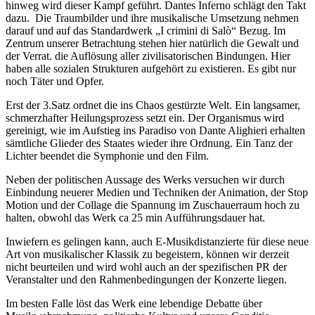
hinweg wird dieser Kampf geführt. Dantes Inferno schlägt den Takt
dazu. Die Traumbilder und ihre musikalische Umsetzung nehmen
darauf und auf das Standardwerk „I crimini di Salò“ Bezug. Im
Zentrum unserer Betrachtung stehen hier natürlich die Gewalt und
der Verrat. die Auflösung aller zivilisatorischen Bindungen. Hier
haben alle sozialen Strukturen aufgehört zu existieren. Es gibt nur
noch Täter und Opfer.
Erst der 3.Satz ordnet die ins Chaos gestürzte Welt. Ein langsamer,
schmerzhafter Heilungsprozess setzt ein. Der Organismus wird
gereinigt, wie im Aufstieg ins Paradiso von Dante Alighieri erhalten
sämtliche Glieder des Staates wieder ihre Ordnung. Ein Tanz der
Lichter beendet die Symphonie und den Film.
Neben der politischen Aussage des Werks versuchen wir durch
Einbindung neuerer Medien und Techniken der Animation, der Stop
Motion und der Collage die Spannung im Zuschauerraum hoch zu
halten, obwohl das Werk ca 25 min Aufführungsdauer hat.
Inwiefern es gelingen kann, auch E-Musikdistanzierte für diese neue
Art von musikalischer Klassik zu begeistern, können wir derzeit
nicht beurteilen und wird wohl auch an der spezifischen PR der
Veranstalter und den Rahmenbedingungen der Konzerte liegen.
Im besten Falle löst das Werk eine lebendige Debatte über