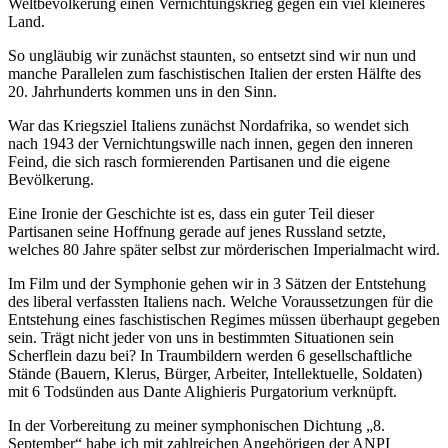
Weltbevölkerung einen Vernichtungskrieg gegen ein viel kleineres
Land.
So ungläubig wir zunächst staunten, so entsetzt sind wir nun und
manche Parallelen zum faschistischen Italien der ersten Hälfte des
20. Jahrhunderts kommen uns in den Sinn.
War das Kriegsziel Italiens zunächst Nordafrika, so wendet sich
nach 1943 der Vernichtungswille nach innen, gegen den inneren
Feind, die sich rasch formierenden Partisanen und die eigene
Bevölkerung.
Eine Ironie der Geschichte ist es, dass ein guter Teil dieser
Partisanen seine Hoffnung gerade auf jenes Russland setzte,
welches 80 Jahre später selbst zur mörderischen Imperialmacht wird.
Im Film und der Symphonie gehen wir in 3 Sätzen der Entstehung
des liberal verfassten Italiens nach. Welche Voraussetzungen für die
Entstehung eines faschistischen Regimes müssen überhaupt gegeben
sein. Trägt nicht jeder von uns in bestimmten Situationen sein
Scherflein dazu bei? In Traumbildern werden 6 gesellschaftliche
Stände (Bauern, Klerus, Bürger, Arbeiter, Intellektuelle, Soldaten)
mit 6 Todsünden aus Dante Alighieris Purgatorium verknüpft.
In der Vorbereitung zu meiner symphonischen Dichtung „8.
September“ habe ich mit zahlreichen Angehörigen der ANPI