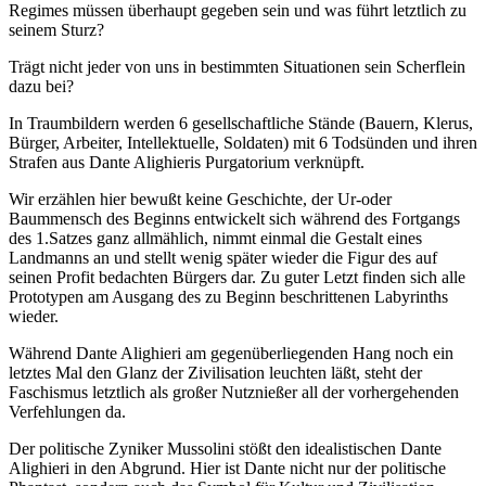
Regimes müssen überhaupt gegeben sein und was führt letztlich zu
seinem Sturz?
Trägt nicht jeder von uns in bestimmten Situationen sein Scherflein
dazu bei?
In Traumbildern werden 6 gesellschaftliche Stände (Bauern, Klerus,
Bürger, Arbeiter, Intellektuelle, Soldaten) mit 6 Todsünden und ihren
Strafen aus Dante Alighieris Purgatorium verknüpft.
Wir erzählen hier bewußt keine Geschichte, der Ur-oder
Baummensch des Beginns entwickelt sich während des Fortgangs
des 1.Satzes ganz allmählich, nimmt einmal die Gestalt eines
Landmanns an und stellt wenig später wieder die Figur des auf
seinen Profit bedachten Bürgers dar. Zu guter Letzt finden sich alle
Prototypen am Ausgang des zu Beginn beschrittenen Labyrinths
wieder.
Während Dante Alighieri am gegenüberliegenden Hang noch ein
letztes Mal den Glanz der Zivilisation leuchten läßt, steht der
Faschismus letztlich als großer Nutznießer all der vorhergehenden
Verfehlungen da.
Der politische Zyniker Mussolini stößt den idealistischen Dante
Alighieri in den Abgrund. Hier ist Dante nicht nur der politische