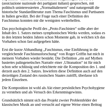
(assiciazione nazionale dei partigiani italiani) gesprochen, mit
politisch uninteressierten „Normalitalienern“ und naturgemäß die
historische Standardliteratur zum Thema Faschismus und Partisanen
in Italien gewälzt. Bei der Frage nach einer Definition des
Faschismus konnten mir die wenigsten weiterhelfen.
Das psychologische Profil des „Proto-Faschisten“ sollte aber der
Inhalt des 1. Satzes meines symphonischen Werks werden, sodass es
in den letzten beiden Jahren schon Momente gab, in welchen ich das
Vorhaben schon fast aufgegeben hätte.
Erst die kurze Abhandlung „Faschismus, eine Einführung in die
vergleichende Faschismusforschung“ von Roger Griffin hat mich in
meinem Vorhaben wieder bestärkt. Die Definition „ein auf Mythen
basiertes palingenetisches Narrativ einer ‚Ultranation“ ist für mich
schon sehr schlüssig und erleichterte mir die Komposition des 1. und
derzeit auch den 2. Satzes. Inwiefern diese Definition auch auf den
derzeitigen Zustand des russischen Staates zutrifft, überlasse ich
jedem Einzelnen.
Die Komposition ist wohl als Akt einer persönlichen Psychohygiene
zu verstehen und als Versuch des Erkenntnisgewinns.
Grundsätzlich nimmt sich das Projekt zweier Problemfelder der
klassischen Musik an und versucht auf eigene Weise einen Beitrag