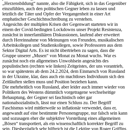
„Herzensbildung“ nannte, also die Fähigkeit, sich in das Gegenüber
einzufühlen, auch den politischen Gegner leben zu lassen und
letztlich die Täter und Opfer der Vergangenheit in einer Art
emphatischer Geschichtsschreibung zu verstehen.
Angesichts der multiplen Krisen der Gegenwart starteten wir in
einem der Covid-bedingten Lockdowns unser Projekt Resistenza,
zunächst in innerfamiliären Diskussionen, laufend aber erweitert
durch Hereinnahme von Meinungen von Freunden, musikalischen
Arbeitskollegen und Studienkollegen, sowie Professoren aus dem
Sektor Digital Arts. Es ist nicht übertrieben zu sagen, dass die
Gruppe unserer „Musen“ von Monat zu Monat wuchs. War es
zunächst noch ein allgemeines Unwohlsein angesichts des
populistischen (rechten wie linken) Zeitgeistes, der uns vorantrieb,
so war spätestens ab dem 24.2.2024, dem Einmarsch von Russland
in der Ukraine, klar, dass auch ein machtloses Individuum sich den
Zeitläuften stellen muss und Position beziehen kann.
Die mehrheitlich von Russland, aber leider auch immer wieder von
Politikern des Westens dümmlich vorgetragene wechselseitige
Behauptung, der Gegner sei faschistisch oder gar
nationalsozialistisch, lässt nur einen Schluss zu. Der Begriff
Faschismus wird mittlerweile so inflationär verwendet, dass er,
angewandt auf eine bestimmte Personengruppe, nur falsch sein kann
und sozusagen eher die subjektive Vorstellung eines allgemeinen
„Bösen“ transportiert, als ein wissenschaftlich korrekter Begriff zu
sein. Diesbezüglich sehr hilfreich ist die Lektüre von Roger Griffins