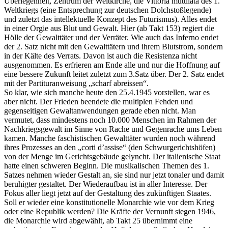
Überlegenheit, Zentrum der Weltkirche, die Vittoria muttilata des 1.
Weltkriegs (eine Entsprechung zur deutschen Dolchstoßlegende)
und zuletzt das intellektuelle Konzept des Futurismus). Alles endet
in einer Orgie aus Blut und Gewalt. Hier (ab Takt 153) regiert die
Hölle der Gewalttäter und der Verräter. Wie auch das Inferno endet
der 2. Satz nicht mit den Gewalttätern und ihrem Blutstrom, sondern
in der Kälte des Verrats. Davon ist auch die Resistenza nicht
ausgenommen. Es erfrieren am Ende alle und nur die Hoffnung auf
eine bessere Zukunft leitet zuletzt zum 3.Satz über. Der 2. Satz endet
mit der Partituranweisung „scharf abreissen“.
So klar, wie sich manche heute den 25.4.1945 vorstellen, war es
aber nicht. Der Frieden beendete die multiplen Fehden und
gegenseitigen Gewaltanwendungen gerade eben nicht. Man
vermutet, dass mindestens noch 10.000 Menschen im Rahmen der
Nachkriegsgewalt im Sinne von Rache und Gegenrache ums Leben
kamen. Manche faschistischen Gewalttäter wurden noch während
ihres Prozesses an den „corti d’assise“ (den Schwurgerichtshöfen)
von der Menge im Gerichtsgebäude gelyncht. Der italienische Staat
hatte einen schweren Beginn. Die musikalischen Themen des 1.
Satzes nehmen wieder Gestalt an, sie sind nur jetzt tonaler und damit
beruhigter gestaltet. Der Wiederaufbau ist in aller Interesse. Der
Fokus aller liegt jetzt auf der Gestaltung des zukünftigen Staates.
Soll er wieder eine konstitutionelle Monarchie wie vor dem Krieg
oder eine Republik werden? Die Kräfte der Vernunft siegen 1946,
die Monarchie wird abgewählt, ab Takt 25 übernimmt eine