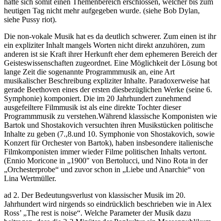
hatte sich somit einen Themenbereich erschlossen, welcher bis zum
heutigen Tag nicht mehr aufgegeben wurde. (siehe Bob Dylan,
siehe Pussy riot).
Die non-vokale Musik hat es da deutlich schwerer. Zum einen ist ihr
ein expliziter Inhalt mangels Worten nicht direkt anzuhören, zum
anderen ist sie Kraft ihrer Herkunft eher dem ephemeren Bereich der
Geisteswissenschaften zugeordnet. Eine Möglichkeit der Lösung bot
lange Zeit die sogenannte Programmmusik an, eine Art
musikalischer Beschreibung expliziter Inhalte. Paradoxerweise hat
gerade Beethoven eines der ersten diesbezüglichen Werke (seine 6.
Symphonie) komponiert. Die im 20 Jahrhundert zunehmend
ausgefeiltere Filmmusik ist als eine direkte Tochter dieser
Programmmusik zu verstehen.Während klassische Komponisten wie
Bartok und Shostakovich versuchten ihren Musikstücken politische
Inhalte zu geben (7.,8.und 10. Symphonie von Shostakovich, sowie
Konzert für Orchester von Bartok), haben insbesondere italienische
Filmkomponisten immer wieder Filme politischen Inhalts vertont.
(Ennio Moricone in „1900″ von Bertolucci, und Nino Rota in der
„Orchesterprobe“ und zuvor schon in „Liebe und Anarchie“ von
Lina Wertmüller.
ad 2. Der Bedeutungsverlust von klassischer Musik im 20.
Jahrhundert wird nirgends so eindrücklich beschrieben wie in Alex
Ross’ „The rest is noise“. Welche Parameter der Musik dazu