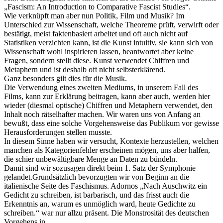
„Fascism: An Introduction to Comparative Fascist Studies“.
Wie verknüpft man aber nun Politik, Film und Musik? Im
Unterschied zur Wissenschaft, welche Theoreme prüft, verwirft oder
bestätigt, meist faktenbasiert arbeitet und oft auch nicht auf
Statistiken verzichten kann, ist die Kunst intuitiv, sie kann sich von
Wissenschaft wohl inspirieren lassen, beantwortet aber keine
Fragen, sondern stellt diese. Kunst verwendet Chiffren und
Metaphern und ist deshalb oft nicht selbsterklärend.
Ganz besonders gilt dies für die Musik.
Die Verwendung eines zweiten Mediums, in unserem Fall des
Films, kann zur Erklärung beitragen, kann aber auch, werden hier
wieder (diesmal optische) Chiffren und Metaphern verwendet, den
Inhalt noch rätselhafter machen. Wir waren uns von Anfang an
bewußt, dass eine solche Vorgehensweise das Publikum vor gewisse
Herausforderungen stellen musste.
In diesem Sinne haben wir versucht, Kontexte herzustellen, welchen
manchen als Kategorienfehler erscheinen mögen, uns aber halfen,
die schier unbewältigbare Menge an Daten zu bündeln.
Damit sind wir sozusagen direkt beim 1. Satz der Symphonie
gelandet.Grundsätzlich bevorzugten wir von Beginn an die
italienische Seite des Faschismus. Adornos „Nach Auschwitz ein
Gedicht zu schreiben, ist barbarisch, und das frisst auch die
Erkenntnis an, warum es unmöglich ward, heute Gedichte zu
schreiben.“ war nur allzu präsent. Die Monstrosität des deutschen
Vorgehens in