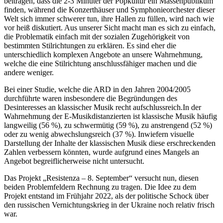
beitragen, dass die 2-3 Minüter der Popkultur ein Massenpublikum
finden, während die Konzerthäuser und Symphonieorchester dieser
Welt sich immer schwerer tun, ihre Hallen zu füllen, wird nach wie
vor heiß diskutiert. Aus unserer Sicht macht man es sich zu einfach,
die Problematik einfach mit der sozialen Zugehörigkeit von
bestimmten Stilrichtungen zu erklären. Es sind eher die
unterschiedlich komplexen Angebote an unsere Wahrnehmung,
welche die eine Stilrichtung anschlussfähiger machen und die
andere weniger.
Bei einer Studie, welche die ARD in den Jahren 2004/2005
durchführte waren insbesondere die Begründungen des
Desinteresses an klassischer Musik recht aufschlussreich.In der
Wahrnehmung der E-Musikdistanzierten ist klassische Musik häufig
langweilig (56 %), zu schwermütig (59 %), zu anstrengend (52 %)
oder zu wenig abwechslungsreich (37 %). Inwiefern visuelle
Darstellung der Inhalte der klassischen Musik diese erschreckenden
Zahlen verbessern könnten, wurde aufgrund eines Mangels an
Angebot begreiflicherweise nicht untersucht.
Das Projekt „Resistenza – 8. September“ versucht nun, diesen
beiden Problemfeldern Rechnung zu tragen. Die Idee zu dem
Projekt entstand im Frühjahr 2022, als der politische Schock über
den russischen Vernichtungskrieg in der Ukraine noch relativ frisch
war.