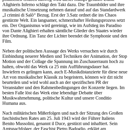
Alighieris Inferno schlägt den Takt dazu. Die Traumbilder und ihre
musikalische Umsetzung nehmen darauf und auf das Standardwerk
„I crimini di Salò“ Bezug. Erst der 3.Satz ordnet die ins Chaos
gestürzte Welt. Ein langsamer, schmerzhafter Heilungsprozess setzt
ein. Der Organismus wird gereinigt, wie im Aufstieg ins Paradiso
von Dante Alighieri erhalten sämtliche Glieder des Staates wieder
ihre Ordnung. Ein Tanz der Lichter beendet die Symphonie und den
Film.
Neben der politischen Aussage des Werks versuchen wir durch
Einbindung neuerer Medien und Techniken der Animation, der Stop
Motion und der Collage die Spannung im Zuschauerraum hoch zu
halten, obwohl das Werk ca 25 min Aufführungsdauer hat.
Inwiefern es gelingen kann, auch E-Musikdistanzierte für diese neue
Art von musikalischer Klassik zu begeistern, können wir dzt nicht
beurteilen und wird wohl auch an der spezifischen PR der
Veranstalter und den Rahmenbedingungen der Konzerte liegen. Im
besten Falle löst das Werk eine lebendige Debatte über
Musikwahrnehmung, politische Kultur und unsere Conditio
Humana aus.
Nach militärischen Mißerfolgen und nach der Sitzung des Großen
faschistischen Rates am 25. Juli 1943 wird der Führer Italiens
Benito Mussolini, genannt il Duce, gestürzt und inhaftiert. Sein
Amtsnachfolger, der Faschist Pietro Badoglio, erklärt am