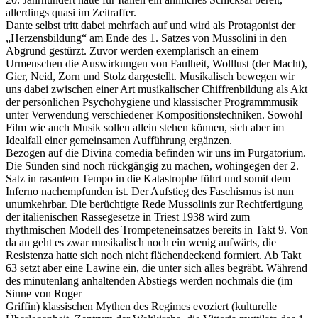
allerdings quasi im Zeitraffer.
Dante selbst tritt dabei mehrfach auf und wird als Protagonist der
„Herzensbildung“ am Ende des 1. Satzes von Mussolini in den
Abgrund gestürzt. Zuvor werden exemplarisch an einem
Urmenschen die Auswirkungen von Faulheit, Wolllust (der Macht),
Gier, Neid, Zorn und Stolz dargestellt. Musikalisch bewegen wir
uns dabei zwischen einer Art musikalischer Chiffrenbildung als Akt
der persönlichen Psychohygiene und klassischer Programmmusik
unter Verwendung verschiedener Kompositionstechniken. Sowohl
Film wie auch Musik sollen allein stehen können, sich aber im
Idealfall einer gemeinsamen Aufführung ergänzen.
Bezogen auf die Divina comedia befinden wir uns im Purgatorium.
Die Sünden sind noch rückgängig zu machen, wohingegen der 2.
Satz in rasantem Tempo in die Katastrophe führt und somit dem
Inferno nachempfunden ist. Der Aufstieg des Faschismus ist nun
unumkehrbar. Die berüchtigte Rede Mussolinis zur Rechtfertigung
der italienischen Rassegesetze in Triest 1938 wird zum
rhythmischen Modell des Trompeteneinsatzes bereits in Takt 9. Von
da an geht es zwar musikalisch noch ein wenig aufwärts, die
Resistenza hatte sich noch nicht flächendeckend formiert. Ab Takt
63 setzt aber eine Lawine ein, die unter sich alles begräbt. Während
des minutenlang anhaltenden Abstiegs werden nochmals die (im
Sinne von Roger
Griffin) klassischen Mythen des Regimes evoziert (kulturelle